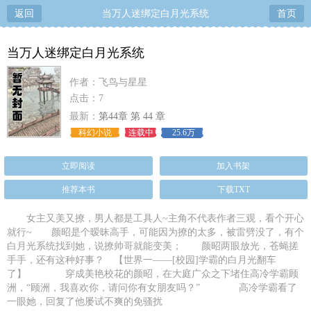
返回
当万人迷绑定白月光系统
首页
当万人迷绑定白月光系统
作者：飞鸟与星星
点击：7
最新：
第44章 第 44 章
科幻小说
连载中
25.6万
立即阅读
加入书架
推荐本书
下载TXT
女主又美又撩，男人都是工具人~主角不代表作者三观，看个开心
就行~ 颜昭是个暧昧高手，可能因为撩的太多，被雷劈没了，有个
白月光系统找到她，说撩帅哥就能变美； 颜昭两眼放光，苍蝇搓
手手，还有这种好事？ 【世界一——[校园]学霸的白月光翻车
了】 穿成美艳校花的颜昭，在大庭广众之下堵住高冷学霸顾
洲，“顾洲，我喜欢你，请问你有女朋友吗？” 高冷学霸看了
一眼她，回复了他屡试不爽的免骚扰