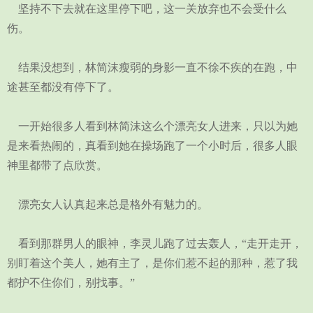
坚持不下去就在这里停下吧，这一关放弃也不会受什么
伤。
结果没想到，林简沫瘦弱的身影一直不徐不疾的在跑，中
途甚至都没有停下了。
一开始很多人看到林简沫这么个漂亮女人进来，只以为她
是来看热闹的，真看到她在操场跑了一个小时后，很多人眼
神里都带了点欣赏。
漂亮女人认真起来总是格外有魅力的。
看到那群男人的眼神，李灵儿跑了过去轰人，“走开走开，
别盯着这个美人，她有主了，是你们惹不起的那种，惹了我
都护不住你们，别找事。”