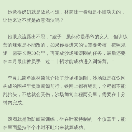
她觉得奶奶就是故意刁难，林简沫一看就是不懂功夫的，
让她来这不就是故意淘汰吗？
她眼底流露出不忍，“嫂子，虽然你是墨爷的女人，但训练
营的规矩是不能改的，如果你要进来的话需要考核，按照规
矩，需要长跑30公里，再完成沙场和滚圈的任务，最后还要
在本月最佳教员手上过二十招才能成功进入训练营。”
李灵儿简单跟林简沫介绍了沙场和滚圈，沙场就是在铁网
构成的围栏里负重匍匐前行，铁网上都有钢刺，全程都不能
乱抬头，不然就会受伤，沙场匍匐全程两公里，需要在十分
钟内完成。
滚圈就是做防眩晕训练，坐在叶家特制的一个仪器里，能
在里面坚持半个小时不吐出来就算成功。