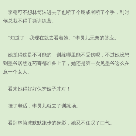
李稳可不想林简沫进去了也断了个腿或者断了个手，到时
候总裁不得手撕训练营。
“知道了，我现在就去看着她。”李灵儿无奈的答应。
她觉得这是不可能的，训练哪里能不受伤呢，不过她没想
到墨爷居然连药膏都准备上了，她还是第一次见墨爷这么在
意一个女人。
看来她得好好保护嫂子才对！
挂了电话，李灵儿就去了训练场。
看到林简沫默默跑步的身影，她忍不住叹了口气。