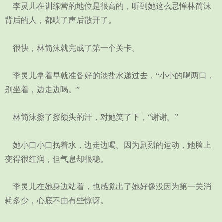
李灵儿在训练营的地位是很高的，听到她这么忌惮林简沫
背后的人，都啧了声后散开了。
很快，林简沫就完成了第一个关卡。
李灵儿拿着早就准备好的淡盐水递过去，“小小的喝两口，
别坐着，边走边喝。”
林简沫擦了擦额头的汗，对她笑了下，“谢谢。”
她小口小口抿着水，边走边喝。因为剧烈的运动，她脸上
变得很红润，但气息却很稳。
李灵儿在她身边站着，也感觉出了她好像没因为第一关消
耗多少，心底不由有些惊讶。