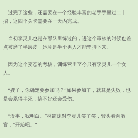
过完了这些，还需要在一个经验丰富的老手手里过二十
招，这四个关卡需要在一天内完成。
当初李灵儿也是在部队里练过的，进这个审核的时候也差
点被磨了半层皮，她算是半个男人才能坚持下来。
因为这个变态的考核，训练营里至今只有李灵儿一个女
人。
“嫂子，你确定要参加吗？”如果参加了，就算是失败，也
是会累得半死，搞不好还会受伤。
“没事，我明白。”林简沫对李灵儿笑了笑，转头看向教
官，“开始吧。”