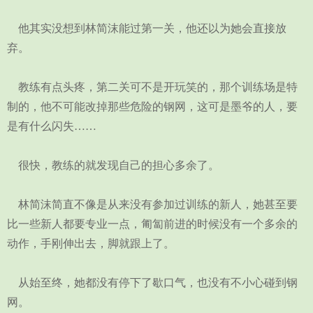
他其实没想到林简沫能过第一关，他还以为她会直接放
弃。
教练有点头疼，第二关可不是开玩笑的，那个训练场是特
制的，他不可能改掉那些危险的钢网，这可是墨爷的人，要
是有什么闪失……
很快，教练的就发现自己的担心多余了。
林简沫简直不像是从来没有参加过训练的新人，她甚至要
比一些新人都要专业一点，匍匐前进的时候没有一个多余的
动作，手刚伸出去，脚就跟上了。
从始至终，她都没有停下了歇口气，也没有不小心碰到钢
网。