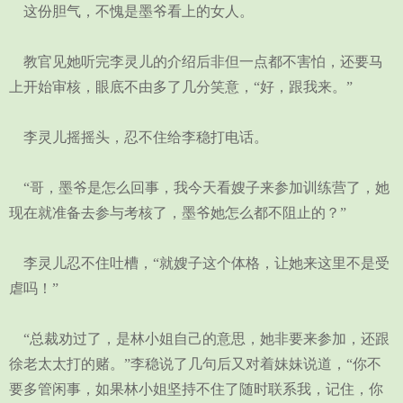
这份胆气，不愧是墨爷看上的女人。
教官见她听完李灵儿的介绍后非但一点都不害怕，还要马
上开始审核，眼底不由多了几分笑意，“好，跟我来。”
李灵儿摇摇头，忍不住给李稳打电话。
“哥，墨爷是怎么回事，我今天看嫂子来参加训练营了，她
现在就准备去参与考核了，墨爷她怎么都不阻止的？”
李灵儿忍不住吐槽，“就嫂子这个体格，让她来这里不是受
虐吗！”
“总裁劝过了，是林小姐自己的意思，她非要来参加，还跟
徐老太太打的赌。”李稳说了几句后又对着妹妹说道，“你不
要多管闲事，如果林小姐坚持不住了随时联系我，记住，你