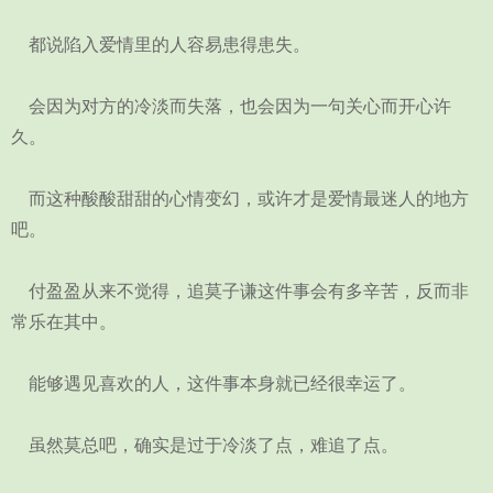
都说陷入爱情里的人容易患得患失。
会因为对方的冷淡而失落，也会因为一句关心而开心许
久。
而这种酸酸甜甜的心情变幻，或许才是爱情最迷人的地方
吧。
付盈盈从来不觉得，追莫子谦这件事会有多辛苦，反而非
常乐在其中。
能够遇见喜欢的人，这件事本身就已经很幸运了。
虽然莫总吧，确实是过于冷淡了点，难追了点。