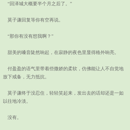
“回泽城大概要半个月之后了。”
莫子谦回复等你有空再说。
“那你有没有想我啊？”
甜美的嗓音陡然响起，在寂静的夜色里显得格外响亮。
付盈盈的语气里带着些撒娇的柔软，仿佛能让人不自觉地
放下戒备，无力抵抗。
莫子谦终于没忍住，轻轻笑起来，发出去的话却还是一如
以往地冷淡。
没有。