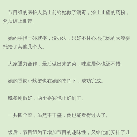
节目组的医护人员上前给她做了消毒，涂上止痛的药粉，
然后缠上绷带。
她的手指一碰就疼，没办法，只好不甘心地把她的大餐委
托给了其他几个人。
大家通力合作，最后做出来的菜，味道居然也还不错。
她的香辣小螃蟹也在她的指挥下，成功完成。
晚餐刚做好，两个嘉宾也正好到了。
一共四个菜，虽然不丰盛，倒也能看得过去了。
饭后，节目组为了增加节目的趣味性，又给他们安排了几