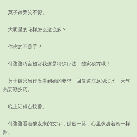
莫子谦哭笑不得。
大明星的花样怎么这么多？
你伤的不是手？
付盈盈巧言如簧我这是特殊疗法，独家秘方哦！
莫子谦只当作没看到她的要求，回复道注意别沾水，天气
热要勤换药。
晚上记得点蚊香。
付盈盈看着他发来的文字，嫣然一笑，心里像裹着蜜一样
甜。