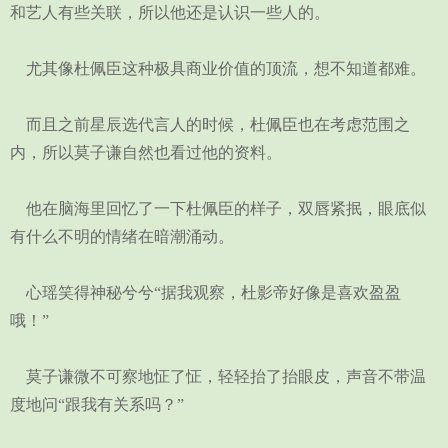
和艺人有些关联，所以他还是认识一些人的。
尤其像杜佩臣这种极具商业价值的顶流，想不知道都难。
而且之前星辰选代言人的时候，杜佩臣也在考虑范围之
内，所以莫子谦自然也看过他的资料。
他在脑海里回忆了一下杜佩臣的样子，双唇紧抿，眼底似
有什么不明的情绪在暗潮涌动。
心瑶笑得神秘兮兮“据我观察，杜影帝好像是喜欢盈盈
哦！”
莫子谦微不可察地怔了怔，轻轻抬了抬眼皮，声音不带温
度地问“跟我有关系吗？”