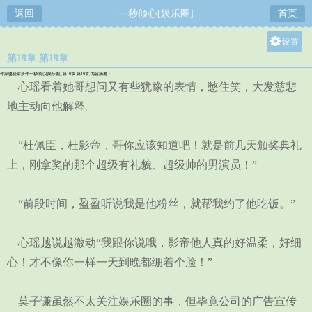
返回
一秒倾心[娱乐圈]
首页
设置
第19章 第19章
关灯
作家骆轻寒所作一秒倾心[娱乐圈],第19章 第19章,内容摘要：
大
心瑶看着她哥想问又有些犹豫的表情，憋住笑，大发慈悲
中
地主动向他解释。
小
“杜佩臣，杜影帝，哥你应该知道吧！就是前几天颁奖典礼
上，刚拿奖的那个超级有礼貌、超级帅的男演员！”
“前段时间，盈盈听说我是他粉丝，就帮我约了他吃饭。”
心瑶越说越激动“我跟你说哦，影帝他人真的好温柔，好细
心！才不像你一样一天到晚都绷着个脸！”
莫子谦虽然不太关注娱乐圈的事，但毕竟公司的广告宣传