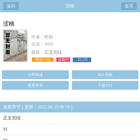
返回
涩桃
首页
涩桃
作者：时窈
点击：9456
最新：
正文完结
网游小说
连载中
35.1万
立即阅读
加入书架
推荐本书
下载TXT
最新章节 ( 更新：2022-06-19 06:59 )
正文完结
91