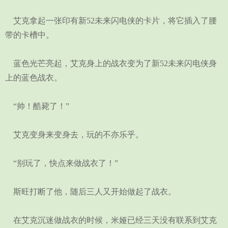
艾克拿起一张印有新52未来闪电侠的卡片，将它插入了腰
带的卡槽中。
蓝色光芒亮起，艾克身上的战衣变为了新52未来闪电侠身
上的蓝色战衣。
“帅！酷毙了！”
艾克变身来变身去，玩的不亦乐乎。
“别玩了，快点来做战衣了！”
斯旺打断了他，随后三人又开始做起了战衣。
在艾克沉迷做战衣的时候，米娅已经三天没有联系到艾克