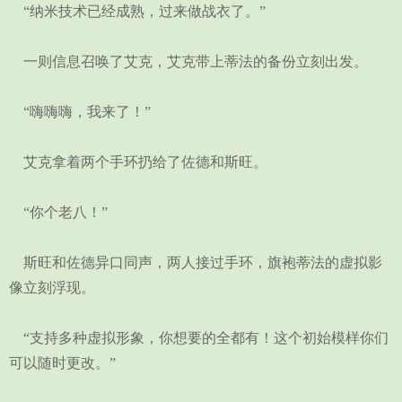
“纳米技术已经成熟，过来做战衣了。”
一则信息召唤了艾克，艾克带上蒂法的备份立刻出发。
“嗨嗨嗨，我来了！”
艾克拿着两个手环扔给了佐德和斯旺。
“你个老八！”
斯旺和佐德异口同声，两人接过手环，旗袍蒂法的虚拟影
像立刻浮现。
“支持多种虚拟形象，你想要的全都有！这个初始模样你们
可以随时更改。”