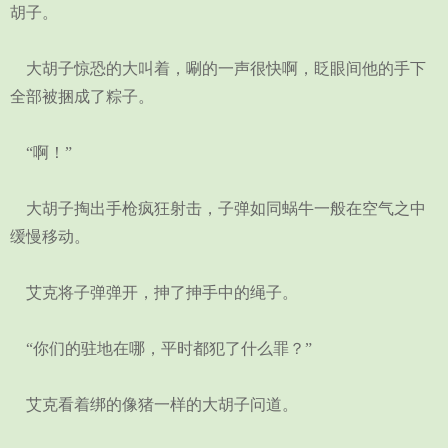
胡子。
大胡子惊恐的大叫着，唰的一声很快啊，眨眼间他的手下
全部被捆成了粽子。
“啊！”
大胡子掏出手枪疯狂射击，子弹如同蜗牛一般在空气之中
缓慢移动。
艾克将子弹弹开，抻了抻手中的绳子。
“你们的驻地在哪，平时都犯了什么罪？”
艾克看着绑的像猪一样的大胡子问道。