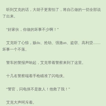
听到艾克的话，大胡子更害怕了，将自己做的一切全部说
了出来。
“好家伙，你做的坏事不少啊！”
艾克听了心惊，贩du、抢劫、强激an、盗窃、高利贷……
坏事一个不落。
警车的警报声响起，艾克带着警察来到了这里。
十几名警察端着手枪瞄准了闪电侠。
“警官，闪电侠不是敌人！他救了我！”
艾克大声呵斥着。