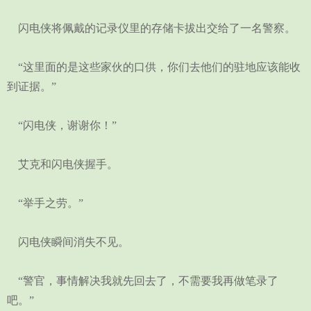
闪电侠将佩戴的记录仪里的存储卡拔出交给了一名警察。
“这里面的是这些家伙的口供，你们去他们的驻地应该能收
到证据。”
“闪电侠，谢谢你！”
艾克和闪电侠握手。
“举手之劳。”
闪电侠瞬间消失不见。
“警官，事情解决我就先回去了，不需要我再做笔录了
吧。”