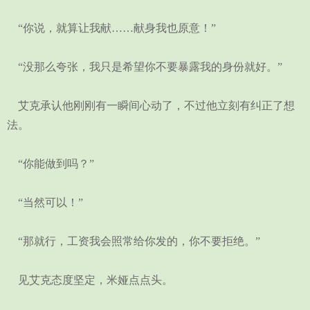
“你说，就算让我献……献身我也原意！”
“没那么夸张，我只是希望你不要暴露我的身份就好。”
艾克承认他刚刚有一瞬间心动了，不过他立刻有纠正了想
法。
“你能做到吗？”
“当然可以！”
“那就行，工资我会照常给你发的，你不要拒绝。”
见艾克态度坚定，米娅点点头。