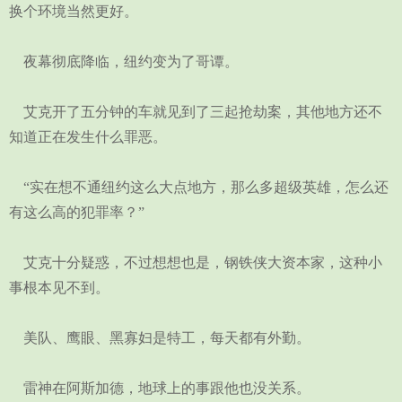
换个环境当然更好。
夜幕彻底降临，纽约变为了哥谭。
艾克开了五分钟的车就见到了三起抢劫案，其他地方还不
知道正在发生什么罪恶。
“实在想不通纽约这么大点地方，那么多超级英雄，怎么还
有这么高的犯罪率？”
艾克十分疑惑，不过想想也是，钢铁侠大资本家，这种小
事根本见不到。
美队、鹰眼、黑寡妇是特工，每天都有外勤。
雷神在阿斯加德，地球上的事跟他也没关系。