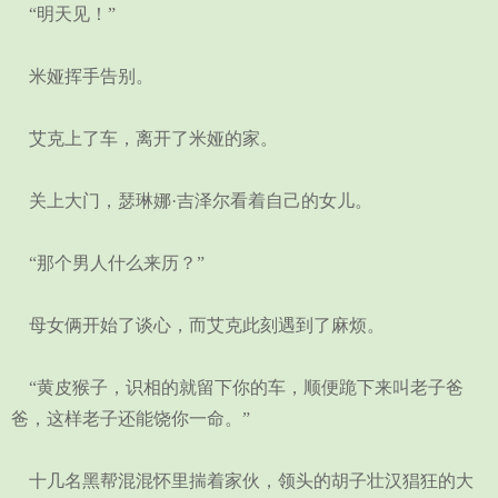
“明天见！”
米娅挥手告别。
艾克上了车，离开了米娅的家。
关上大门，瑟琳娜·吉泽尔看着自己的女儿。
“那个男人什么来历？”
母女俩开始了谈心，而艾克此刻遇到了麻烦。
“黄皮猴子，识相的就留下你的车，顺便跪下来叫老子爸
爸，这样老子还能饶你一命。”
十几名黑帮混混怀里揣着家伙，领头的胡子壮汉猖狂的大