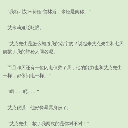
“我就叫艾米莉娅·普林斯，米娅是简称。”
艾米莉娅眨眨眼。
“艾克先生是怎么知道我的名字的？说起来艾克先生和七天
前救了我的神秘人同名呢。
而且昨天还有一位闪电侠救了我，他的能力也和艾克先生
一样，都像闪电一样。”
“啊……呃……”
艾克很慌，他好像暴露身份了。
“艾克先生，救了我两次的是你对不对！”