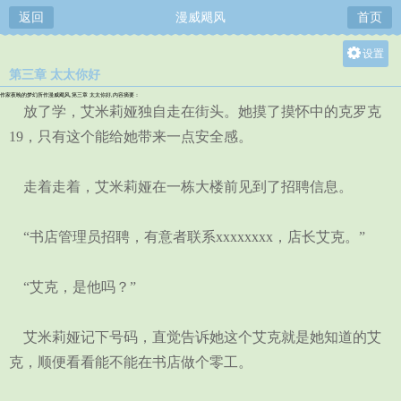
返回
漫威飓风
首页
设置
第三章 太太你好
关灯
作家夜晚的梦幻所作漫威飓风,第三章 太太你好,内容摘要：
大
放了学，艾米莉娅独自走在街头。她摸了摸怀中的克罗克
中
19，只有这个能给她带来一点安全感。
小
走着走着，艾米莉娅在一栋大楼前见到了招聘信息。
“书店管理员招聘，有意者联系xxxxxxxx，店长艾克。”
“艾克，是他吗？”
艾米莉娅记下号码，直觉告诉她这个艾克就是她知道的艾
克，顺便看看能不能在书店做个零工。