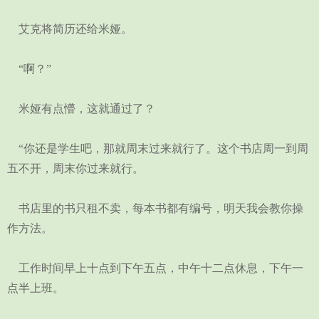
艾克将简历还给米娅。
“啊？”
米娅有点懵，这就通过了？
“你还是学生吧，那就周末过来就行了。这个书店周一到周
五不开，周末你过来就行。
书店里的书只租不卖，每本书都有编号，明天我会教你操
作方法。
工作时间早上十点到下午五点，中午十二点休息，下午一
点半上班。