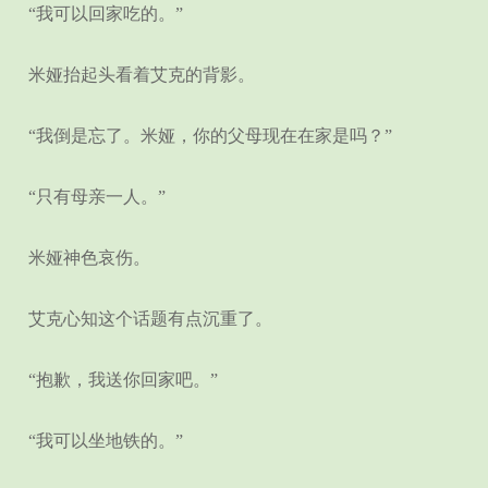
“我可以回家吃的。”
米娅抬起头看着艾克的背影。
“我倒是忘了。米娅，你的父母现在在家是吗？”
“只有母亲一人。”
米娅神色哀伤。
艾克心知这个话题有点沉重了。
“抱歉，我送你回家吧。”
“我可以坐地铁的。”