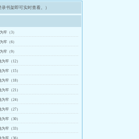
登录书架即可实时查看。）
地为牢（3）
地为牢（6）
地为牢（9）
地为牢（12）
地为牢（15）
地为牢（18）
地为牢（21）
地为牢（24）
地为牢（27）
地为牢（30）
地为牢（33）
地为牢（36）