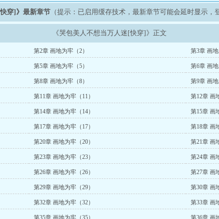
快穿]》最新章节
（提示：已启用缓存技术，最新章节可能会延时显示，
《哭包美人不想当万人迷[快穿]》正文
第2章 画地为牢（2）
第3章 画
第5章 画地为牢（5）
第6章 画
第8章 画地为牢（8）
第9章 画
第11章 画地为牢（11）
第12章 画
第14章 画地为牢（14）
第15章 画
第17章 画地为牢（17）
第18章 画
第20章 画地为牢（20）
第21章 画
第23章 画地为牢（23）
第24章 画
第26章 画地为牢（26）
第27章 画
第29章 画地为牢（29）
第30章 画
第32章 画地为牢（32）
第33章 画
第35章 画地为牢（35）
第36章 画