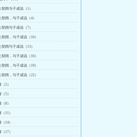
死生契阔与子成说（1）
死生契阔，与子成说（4）
死生契阔与子成说（7）
死生契阔，与子成说（10）
死生契阔与子成说（13）
死生契阔，与子成说（16）
死生契阔，与子成说（19）
死生契阔，与子成说（22）
嫂（2）
嫂（5）
嫂（8）
嫂（11）
嫂（14）
嫂（17）