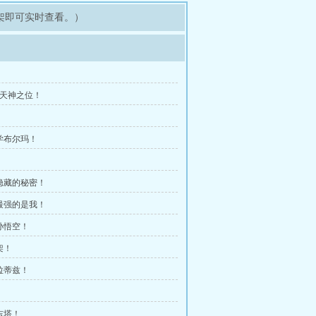
架即可实时查看。）
的天神之位！
科学布尔玛！
玛隐藏的秘密！
上最强的是我！
！孙悟空！
架！
的拉蒂兹！
吉塔！