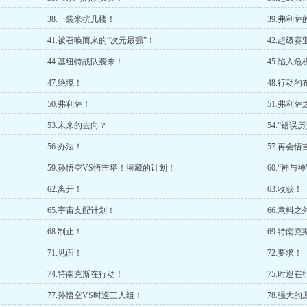
38.一袋米抗几楼！
39.弗利
41.被召唤而来的“次元最强”！
42.超级赛
44.基纽特战队袭来！
45.陷入
47.绝境！
48.行动
50.弗利萨！
51.弗利萨
53.未来的去向？
54.“错误
56.办法！
57.再会悟
59.孙悟空VS悟吉塔！潜藏的计划！
60.“神与神
62.离开！
63.收获！
65.宇宙支配计划！
66.意料
68.制止！
69.特南
71.见面！
72.要求！
74.特南克斯在行动！
75.时巡在
77.孙悟空VS时巡三人组！
78.强大的