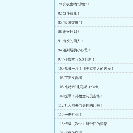
79.究极生物“沙鲁”！
82.战斗前兆！
85.“极限突破”！
88.未来计划！
91.出发的四人！
94.达列斯的小心思！
97.“孙悟空”VS达列斯！
100.孤掷一注！那美克星人的选择！
103.宇宙支配者！
106.比特VS扎马斯（black）
109.援军！孙悟空与贝吉塔！
112.乱入的弗与失控的比特！
115.一击打倒！
118.悟饭（Zeno）所带回的消息！