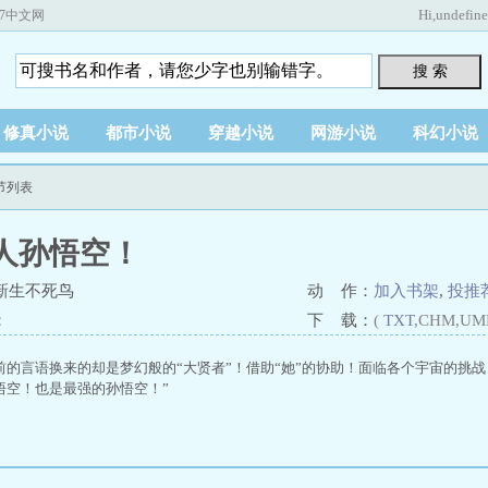
Hi,
undefin
67中文网
搜 索
修真小说
都市小说
穿越小说
网游小说
科幻小说
节列表
人孙悟空！
新生不死鸟
动 作：
加入书架
,
投推
：
下 载：
(
TXT
,CHM,UM
前的言语换来的却是梦幻般的“大贤者”！借助“她”的协助！面临各个宇宙的挑
悟空！也是最强的孙悟空！”