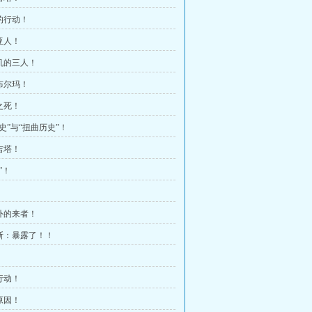
萨的行动！
亚人！
危机的三人！
的布尔玛！
之死！
历史”与“扭曲历史”！
吉塔！
”！
之外的来者！
克斯：暴露了！！
行动！
原因！