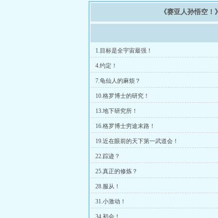
《赛亚人孙悟空！
1.目标是全宇宙最强！
4.约定！
7.龟仙人的麻烦？
10.格罗博士的研究！
13.地下研究所！
16.格罗博士穷途末路！
19.近在眼前的天下第一武道会！
22.踪迹？
25.真正的修炼？
28.服从！
31.小激动！
34.初会！