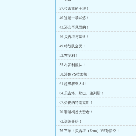
37.拉蒂兹的干涉！
40.这是一场试炼！
43.还会再见面的！
46.贝吉塔与基纽！
49.特战队全灭！
52.布罗利！
55.布罗利服从！
58.沙鲁VS拉蒂兹！
61.超级赛亚人4！
64.贝吉塔、那巴、达列斯！
67.受伤的特南克斯！
70.罪魁祸首大贤者！
73.训练开始！
76.三年！贝吉塔（Zeno）VS孙悟空！