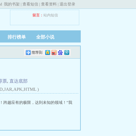
ed
我的书架
|
查看短信
|
查看资料
|
退出登录
留言：
站内短信
排行榜单
全部小说
荐票
,
直达底部
D,JAR,APK,HTML )
战！跨越应有的极限，达到未知的领域！“我