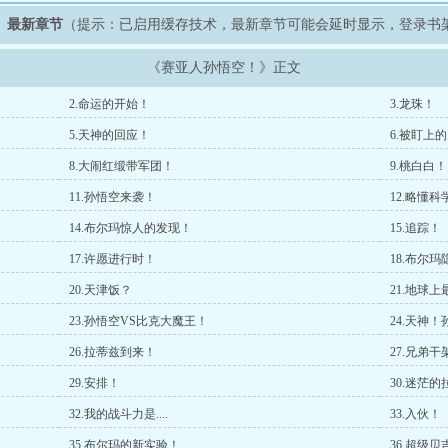
》最新章节
（提示：已启用缓存技术，最新章节可能会延时显示，登录书
《赛亚人孙悟空！》正文
2.命运的开始！
3.龙珠！
5.天神的回应！
6.被盯上
8.大闹红缎带军团！
9.桃白白！
11.孙悟空来袭！
12.略懂
14.布尔玛惊人的发现！
15.追踪！
17.许愿进行时！
18.布尔
20.天津饭？
21.地球
23.孙悟空VS比克大魔王！
24.天神
26.拉蒂兹到来！
27.兄弟干
29.安排！
30.迷茫
32.我的战斗力是....
33.入伙！
35.布尔玛的新实验！
36.超级贝