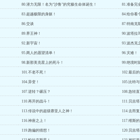
80.潜力无限！名为“沙鲁”的究极生命体诞生！
81.准备完
83.超越极限的身躯！
84.给你
86.交谈
87.特南
89.界王神！
90.波塔拉
92.新宇宙！
93.波杰克
95.两人的愿望清单！
96.灾难！
98.新那美克星上的死斗！
99.绝境
101.不老不死！
102.最后
104.异变！
105.比特
107.逆转？碾压？
108.急转
110.再开的战斗！
111.贝吉
113.传说中的超级赛亚人之神！
114.去而
116.神座之上！
117.维斯
119.跑偏的猜想！
120.贝吉