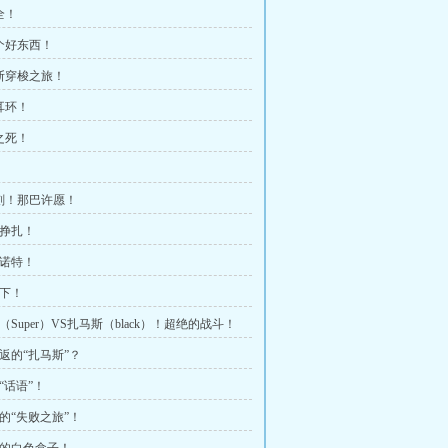
全！
看个好东西！
克斯穿梭之旅！
耳环！
之死！
时刻！那巴许愿！
的挣扎！
与诺特！
直下！
塔（Super）VS扎马斯（black）！超绝的战斗！
复返的“扎马斯”？
的“话语”！
塔的“失败之旅”！