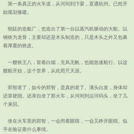
第一条真正的火车道，从河间到汴梁，直通杭州。已然开
始规划修建。
朝廷的造船厂，也造出了第一台以蒸汽机驱动的大船。以
钢铁为龙骨，主要却还是木头制造的，只是木头之外又包裹
着厚重的铁皮。
一艘铁王八，冒着白烟，无风无帆，也能急速航行。以这
艘船开始，这个世界，从此咫尺天涯。
郑智老了，如今的郑智，是真的老了。满头白发，身体却
还算硬朗。还亲自坐了那火车，从河间到运河码头，坐了几
个来回。
坐在火车里的郑智，一会闭着眼睛，一会又睁开眼睛。似
乎在验证着什么事情。