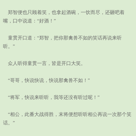
郑智便也只顾着笑，也拿起酒碗，一饮而尽，还砸吧着
嘴，口中说道：“好酒！”
童贯开口道：“郑智，把你那禽兽不如的笑话再说来听
听。”
众人听得童贯一言，皆是开口大笑。
“哥哥，快说快说，快说那禽兽不如！”
“将军，快说来听听，我等还没有听过呢！”
“相公，此番大战得胜，末将便想听听相公再说一次那个笑
话。”