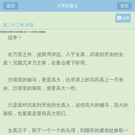
返回
大宋好屠夫
首页
设置
第二十二章 终章
关灯
作家祝家大郎所作大宋好屠夫,第二十二章 终章,内容摘要：
大
战争！
中
在万里之外，波斯湾岸边。八千女真，武装到牙齿的女
小
真！完颜兀术乃主将，在鲁达麾下听用。
沙漠里的健马，更是高大，比草原上的马匹高上一尺有
余。沙漠里的骆驼，便更高大一些。
只是面对武装到牙齿的女真人，这些高大的健马，高大的
骆驼，也紧紧是显得高大而已。
女真汉子，割下一个一个的头颅，到随军的虞侯处换取一