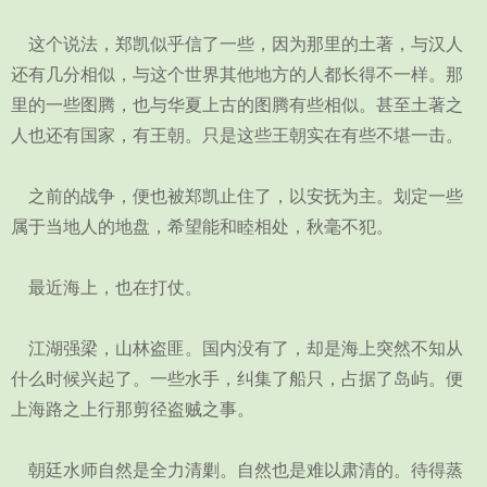
这个说法，郑凯似乎信了一些，因为那里的土著，与汉人
还有几分相似，与这个世界其他地方的人都长得不一样。那
里的一些图腾，也与华夏上古的图腾有些相似。甚至土著之
人也还有国家，有王朝。只是这些王朝实在有些不堪一击。
之前的战争，便也被郑凯止住了，以安抚为主。划定一些
属于当地人的地盘，希望能和睦相处，秋毫不犯。
最近海上，也在打仗。
江湖强梁，山林盗匪。国内没有了，却是海上突然不知从
什么时候兴起了。一些水手，纠集了船只，占据了岛屿。便
上海路之上行那剪径盗贼之事。
朝廷水师自然是全力清剿。自然也是难以肃清的。待得蒸