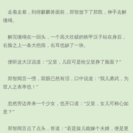
走着走着，到得麒麟兽面前，郑智放下了郑凯，伸手去解
缰绳。
解完缰绳在一回头，一个高大壮硕的铁甲汉子站在身后，
右脸之上一条大疤痕，右耳也缺了一块。
便听这大汉说道：“父皇，儿臣可是给父皇挣了脸面？”
郑智闻言一愣，双眼已然有泪，口中说道：“我儿勇武，为
世人之表率也！”
忽然旁边奔来一个少女，也开口道：“父皇，女儿可称心如
意？”
郑智闻言点了点头，答道：“若是旋儿能嫁个夫婿，便是更