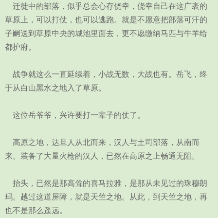
迁徙中的部落，似乎总会心存侥幸，侥幸自己在这广袤的
草原上，可以打仗，也可以逃跑。就是不愿意把部落可汗的
子嗣送到草原中央的城池里面去，更不愿缴纳马匹与牛羊给
都护府。
战争就这么一直延续着，小战无数，大战也有。岳飞，终
于从白山黑水之地入了草原。
这位岳爷爷，兴许要打一辈子的仗了。
高原之地，达旦人从北而来，汉人与土司部落，从南而
来。装备了大量火枪的汉人，已然在高原之上畅通无阻。
抬头，已然是那高耸的喜马拉雅，是那从未见过的珠穆朗
玛。越过这道屏障，就是天竺之地。从此，到天竺之地，再
也不是那么遥远。