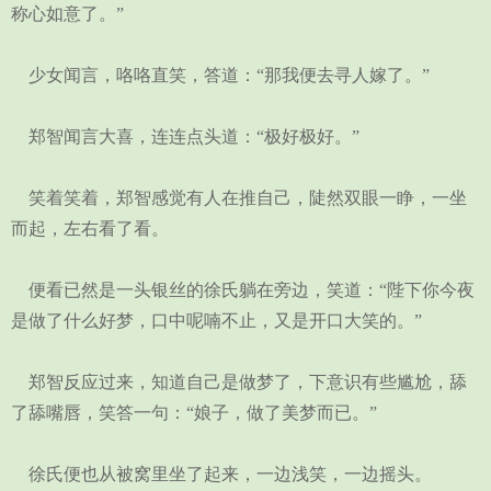
称心如意了。”
少女闻言，咯咯直笑，答道：“那我便去寻人嫁了。”
郑智闻言大喜，连连点头道：“极好极好。”
笑着笑着，郑智感觉有人在推自己，陡然双眼一睁，一坐
而起，左右看了看。
便看已然是一头银丝的徐氏躺在旁边，笑道：“陛下你今夜
是做了什么好梦，口中呢喃不止，又是开口大笑的。”
郑智反应过来，知道自己是做梦了，下意识有些尴尬，舔
了舔嘴唇，笑答一句：“娘子，做了美梦而已。”
徐氏便也从被窝里坐了起来，一边浅笑，一边摇头。