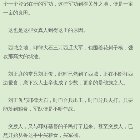
个一个登记在册的军功，这些军功到得关外之地，便是一亩
一亩的良田。
这也是这些女真人到得这里的原因。
西域之地，耶律大石三万西辽大军，包围着花剌子模，强
攻那高大的城池。
刘正彦的堂兄刘正俊，此时已然到了西域，正在不断往西
边蚕食，麾下汉人士卒也成了少数，更多的是他族之人。
刘正俊与耶律大石，时而合兵出击，时而分兵去打。只要
能筹到粮食，军队便是不听作战。
突厥人，又与耶稣基督的子民打了起来。甚至突厥人，已
然开始从鲁达手中买粮食，买军械。