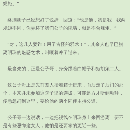
规矩。”
络腮胡子已经想好了说辞，回道：“他是他，我是我，我两
规矩不同，你弄坏了我们公子的院墙，就是不合规矩。”
“对，这几人耍诈！用了古怪的邪术！”，其余人也早已脱
离明珠的魅惑之术，叫嚷着冲了过来。
最当先的，正是公子哥，身旁跟着白帽子和短胡须二人。
这公子哥正是先前差人抬着箱子进来，而后走了后门的那
个，本来并未参加这院子里的选拔，可能是方才听到动静，
便急急赶到这里，要给他的两个同伴主持公道。
公子哥一边说话，一边把视线在明珠身上来回游离，要不
是有些忌惮这女人，他怕是还要靠的更近一些。