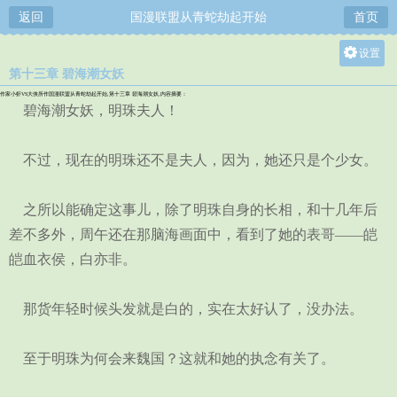
返回
国漫联盟从青蛇劫起开始
首页
设置
第十三章 碧海潮女妖
关灯
作家小虾VS大侠所作国漫联盟从青蛇劫起开始,第十三章 碧海潮女妖,内容摘要：
大
碧海潮女妖，明珠夫人！
中
不过，现在的明珠还不是夫人，因为，她还只是个少女。
小
之所以能确定这事儿，除了明珠自身的长相，和十几年后
差不多外，周午还在那脑海画面中，看到了她的表哥——皑
皑血衣侯，白亦非。
那货年轻时候头发就是白的，实在太好认了，没办法。
至于明珠为何会来魏国？这就和她的执念有关了。