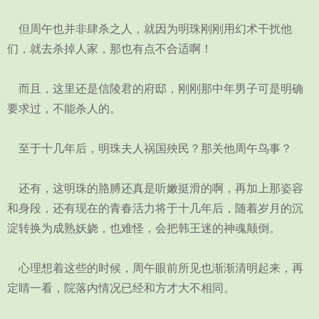
但周午也并非肆杀之人，就因为明珠刚刚用幻术干扰他
们，就去杀掉人家，那也有点不合适啊！
而且，这里还是信陵君的府邸，刚刚那中年男子可是明确
要求过，不能杀人的。
至于十几年后，明珠夫人祸国殃民？那关他周午鸟事？
还有，这明珠的胳膊还真是听嫩挺滑的啊，再加上那姿容
和身段，还有现在的青春活力将于十几年后，随着岁月的沉
淀转换为成熟妖娆，也难怪，会把韩王迷的神魂颠倒。
心理想着这些的时候，周午眼前所见也渐渐清明起来，再
定睛一看，院落内情况已经和方才大不相同。