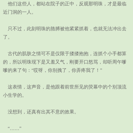
他们这些人，都站在院子的正中，反观那明珠，才是最临
近门洞的一人。
只不过，此刻明珠的胳膊被他紧紧抓着，也就无法冲出去
了。
古代的肌肤之情可不是仅限于搂搂抱抱，连抓个小手都算
的，所以明珠现下是又羞又气，刚要开口怒骂，却听周午嗲
嗲的来了句：“哎呀，你别拽了，你弄疼我了！”
这表情，这声音，是他跟着前世所见的荧幕中的个别顶流
小生学的。
没想到，还真有出其不意的效果。
“……”