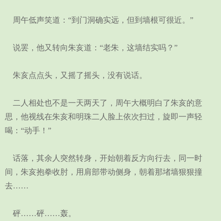
周午低声笑道：“到门洞确实远，但到墙根可很近。”
说罢，他又转向朱亥道：“老朱，这墙结实吗？”
朱亥点点头，又摇了摇头，没有说话。
二人相处也不是一天两天了，周午大概明白了朱亥的意
思，他视线在朱亥和明珠二人脸上依次扫过，旋即一声轻
喝：“动手！”
话落，其余人突然转身，开始朝着反方向行去，同一时
间，朱亥抱拳收肘，用肩部带动侧身，朝着那堵墙狠狠撞
去……
砰……砰……轰。