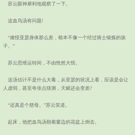
苏云眼神犀利地观察了一下。
这血鸟汤有问题!
“难怪亚瑟身体那么差，根本不像一个经过骑士锻炼的孩
子。”
苏云思维运转间，不由恍然大悟。
这汤估计不是什么大毒，从亚瑟的状况上看，应该是会让
人虚弱，甚至夸张点猜测，天赋还会变差?
“还真是个慈母。”苏云笑道。
起床，他把血鸟汤朝着窗边的花盆上倒去。