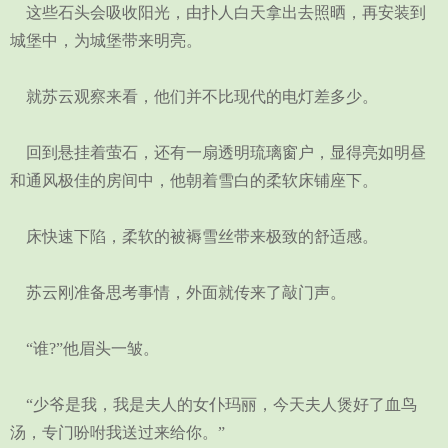
这些石头会吸收阳光，由扑人白天拿出去照晒，再安装到
城堡中，为城堡带来明亮。
就苏云观察来看，他们并不比现代的电灯差多少。
回到悬挂着萤石，还有一扇透明琉璃窗户，显得亮如明昼
和通风极佳的房间中，他朝着雪白的柔软床铺座下。
床快速下陷，柔软的被褥雪丝带来极致的舒适感。
苏云刚准备思考事情，外面就传来了敲门声。
“谁?”他眉头一皱。
“少爷是我，我是夫人的女仆玛丽，今天夫人煲好了血鸟
汤，专门吩咐我送过来给你。”