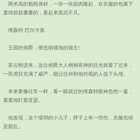
两米高的魁梧身材，一块一块肌肉隆起，在衣服的包裹下
显得鼓鼓囊囊的，看起来英武不凡。
维森特·巴尔卡塞
王国的侯爵，维也纳领地的领主!
苏云刚进来，这位侯爵大人炯炯有神的目光就看了过来，
一双虎目充满了威严，能让任何和他对视的人低下头颅。
本来要像往常一样，看一眼就过的维森特眼神忽然一凝，
紧紧地盯着亚瑟。
他发现，这个懦弱的小儿子，脖子上有一些伤，衣服也很
是脏乱。