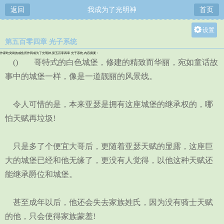
返回
我成为了光明神
首页
设置
第五百零四章 光子系统
关灯
作家吃突刺的咸鱼所作我成为了光明神,第五百零四章 光子系统,内容摘要：
大
() 哥特式的白色城堡，修建的精致而华丽，宛如童话故
中
事中的城堡一样，像是一道靓丽的风景线。
小
令人可惜的是，本来亚瑟是拥有这座城堡的继承权的，哪
怕天赋再垃圾!
只是多了个便宜大哥后，更随着亚瑟天赋的显露，这座巨
大的城堡已经和他无缘了，更没有人觉得，以他这种天赋还
能继承爵位和城堡。
甚至成年以后，他还会失去家族姓氏，因为没有骑士天赋
的他，只会使得家族蒙羞!