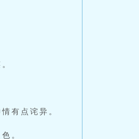
笑。
情有点诧异。
之色。