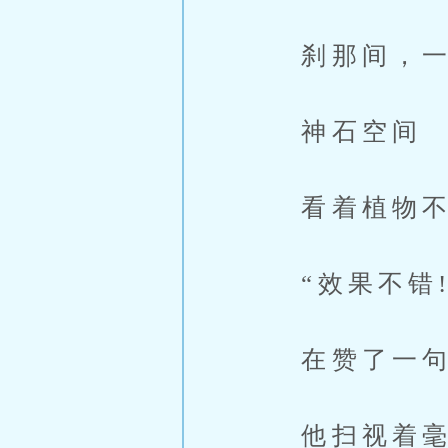
刹那间，一
神石空间
看着植物不
“效果不错!
在赞了一句后
他扫视着毫