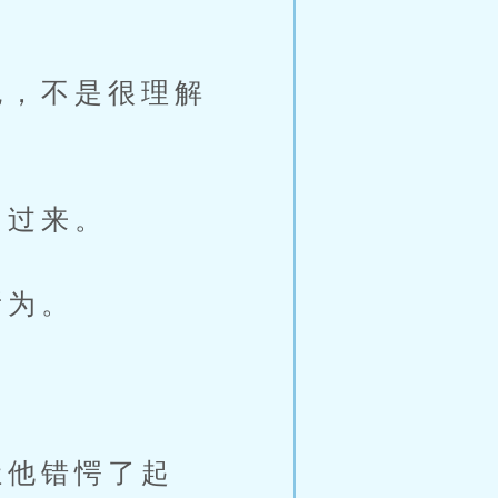
，不是很理解
了过来。
所为。
他错愕了起