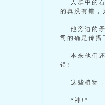
人群中的石头
的真没有错，
他旁边的矛等
司的确是传播
本来他们还有
错!
这些植物，
“神!”