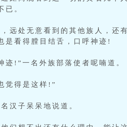
不已。
远处无意看到的其他族人，还有
也是看得膛目结舌，口呼神迹!
迹!”一名外族部落使者呢喃道。
觉得是这样!”
名汉子呆呆地说道。