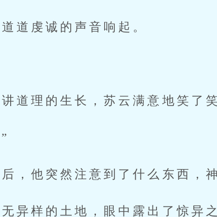
道道虔诚的声音响起。
讲道理的生长，苏云满意地笑了
”
，他突然注意到了什么东西，神
无异样的土地，眼中露出了惊异