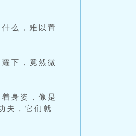
什么，难以置
耀下，竟然微
着身姿，像是
功夫，它们就