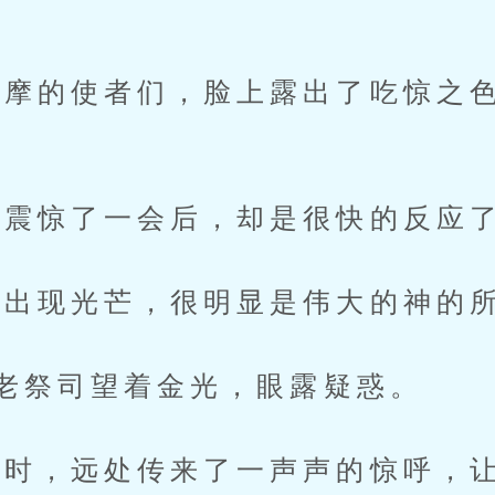
的使者们，脸上露出了吃惊之色
震惊了一会后，却是很快的反应
出现光芒，很明显是伟大的神的
老祭司望着金光，眼露疑惑。
时，远处传来了一声声的惊呼，让