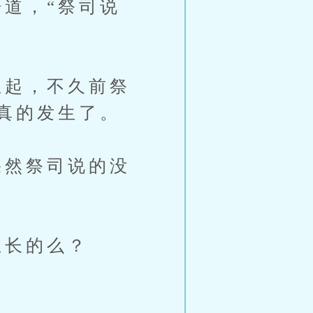
道，“祭司说
起，不久前祭
真的发生了。
然祭司说的没
长的么？