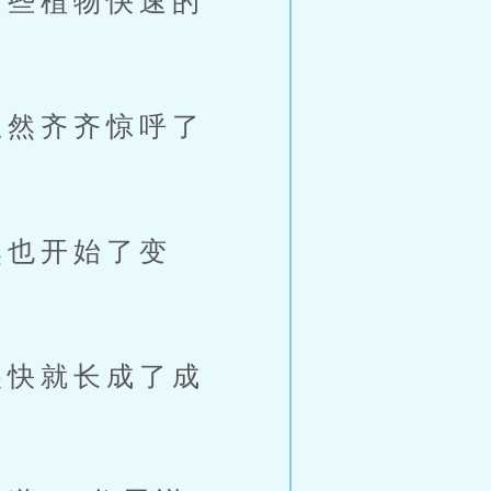
些植物快速的
然齐齐惊呼了
也开始了变
快就长成了成