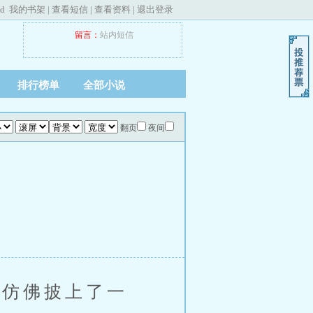
ed
我的书架
|
查看短信
|
查看资料
|
退出登录
留言：
站内短信
排行榜单
全部小说
翻页
夜间
仿佛披上了一