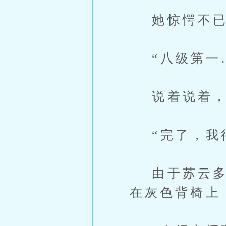
她惊愕不已
“八级第一
说着说着，
“完了，我得
由于苏云多占
在灰色背椅上