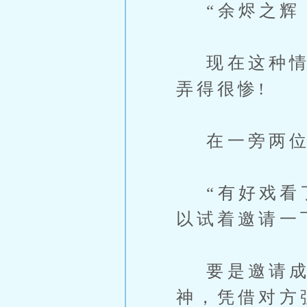
“余烬之辉，
现在这种情况
弄得很惨!
在一旁两位
“有好戏看了
以试着邀请一
要是邀请成
神，凭借对方