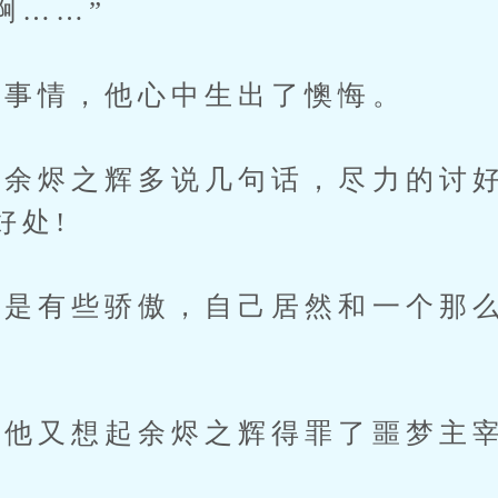
啊……”
事情，他心中生出了懊悔。
烬之辉多说几句话，尽力的讨好
好处!
有些骄傲，自己居然和一个那么
他又想起余烬之辉得罪了噩梦主宰