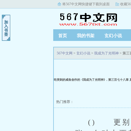
将567中文网快捷键下载到桌面
收藏5
首页
我的书架
玄幻小说
567中文网
>
玄幻小说
>
我成为了光明神
> 第
吃突刺的咸鱼创作的《我成为了光明神》, 第三百七十八章
热门推荐：
() 更别说