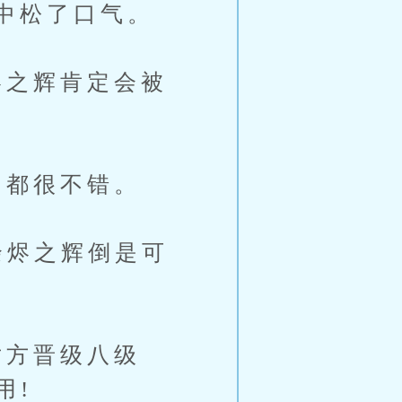
中松了口气。
之辉肯定会被
都很不错。
余烬之辉倒是可
方晋级八级
用!