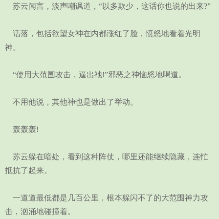
苏云闻言，淡声嘲讽道，“以多欺少，这话你也说的出来?”
话落，包括欲望女神在内都涨红了脸，愤怒地看着光明
神。
“使用大范围攻击，逼出祂!”邪恶之神恼怒地喝道。
不用他说，其他神也是做出了举动。
轰轰轰!
苏云躲在暗处，看到这种阵仗，哪里还能继续隐藏，连忙
抵抗了起来。
一道道最低都是几百公里，根本躲闪不了的大范围神力攻
击，汹涌地碰撞着。