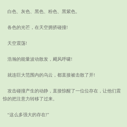
白色、灰色、黑色、粉色、黑紫色。
各色的光芒，在天空拥挤碰撞!
天空震荡!
浩瀚的能量波动散发，飓风呼啸!
就连巨大范围内的乌云，都直接被击散了开!
攻击碰撞产生的动静，直接惊醒了一位位存在，让他们震
惊的把注意力转移了过来。
“这么多强大的存在!”