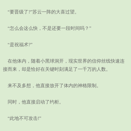
“要晋级了?”苏云一阵的大喜过望。
“怎么会这么快，不是还要一段时间吗？”
“是祝福术?”
在他体内，随着小黑球洞开，现实世界的信仰丝线快速连
接而来，却是恰好在关键时刻满足了一千万的人数。
来不及多想，他直接放开了体内的神格限制。
同时，他直接启动了约柜。
“此地不可攻击!”