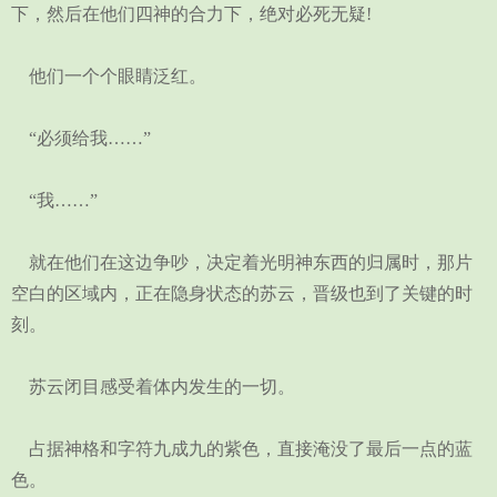
下，然后在他们四神的合力下，绝对必死无疑!
他们一个个眼睛泛红。
“必须给我……”
“我……”
就在他们在这边争吵，决定着光明神东西的归属时，那片
空白的区域内，正在隐身状态的苏云，晋级也到了关键的时
刻。
苏云闭目感受着体内发生的一切。
占据神格和字符九成九的紫色，直接淹没了最后一点的蓝
色。