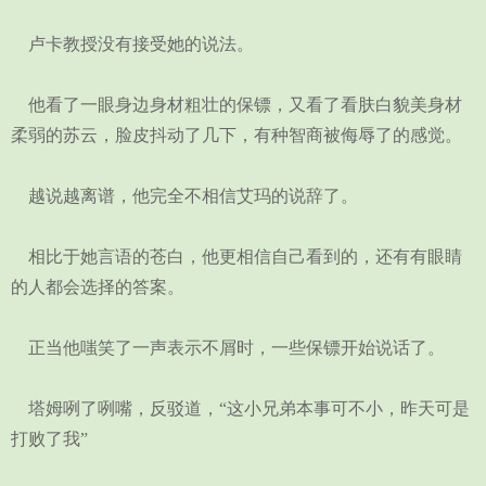
卢卡教授没有接受她的说法。
他看了一眼身边身材粗壮的保镖，又看了看肤白貌美身材
柔弱的苏云，脸皮抖动了几下，有种智商被侮辱了的感觉。
越说越离谱，他完全不相信艾玛的说辞了。
相比于她言语的苍白，他更相信自己看到的，还有有眼睛
的人都会选择的答案。
正当他嗤笑了一声表示不屑时，一些保镖开始说话了。
塔姆咧了咧嘴，反驳道，“这小兄弟本事可不小，昨天可是
打败了我”