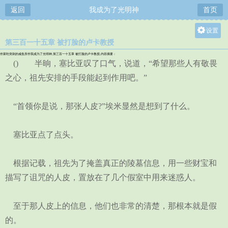
返回
我成为了光明神
首页
设置
第三百一十五章 被打脸的卢卡教授
关灯
作家吃突刺的咸鱼所作我成为了光明神,第三百一十五章 被打脸的卢卡教授,内容摘要：
大
() 半晌，塞比亚叹了口气，说道，“希望那些人有敬畏
中
之心，祖先安排的手段能起到作用吧。”
小
“首领你是说，那张人皮?”埃米显然是想到了什么。
塞比亚点了点头。
根据记载，祖先为了掩盖真正的陵墓信息，用一些财宝和
描写了诅咒的人皮，置放在了几个假室中用来迷惑人。
至于那人皮上的信息，他们也非常的清楚，那根本就是假
的。