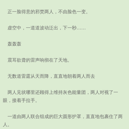
正一脸得意的邪焚两人，不由脸色一变。
虚空中，一道道波动泛出，下一秒……
轰轰轰
震耳欲聋的雷声响彻在了天地。
无数道雷霆从天而降，直直地朝着两人而去
两人见状哪里还顾得上维持灰色能量团，两人对视了一
眼，接着手拉手。
一道由两人联合组成的巨大圆形护罩，直直地包裹住了两
人。