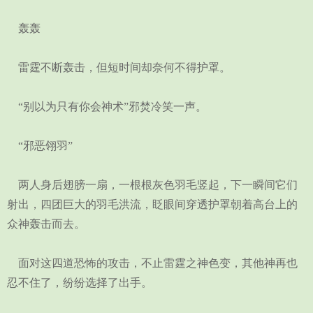
轰轰
雷霆不断轰击，但短时间却奈何不得护罩。
“别以为只有你会神术”邪焚冷笑一声。
“邪恶翎羽”
两人身后翅膀一扇，一根根灰色羽毛竖起，下一瞬间它们
射出，四团巨大的羽毛洪流，眨眼间穿透护罩朝着高台上的
众神轰击而去。
面对这四道恐怖的攻击，不止雷霆之神色变，其他神再也
忍不住了，纷纷选择了出手。