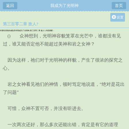
返回
我成为了光明神
首页
设置
第三百零二章 敌人?
关灯
作家吃突刺的咸鱼所作我成为了光明神,第三百零二章 敌人?,内容摘要：
大
() 众神想到，光明神容貌笼罩在光芒中，谁都没有见
中
过，谁又能否定他不能超过美神和岩之女神？
小
因为这样，祂们对于光明神的样貌，产生了很浓的探究之
心。
岩之女神看见祂们的神情，顿时笃定地说道，“绝对是花出
了问题”
可惜，众神不置可否，并没有听进去。
一次两次还好，那么多次还能出错，肯定是有它的道理