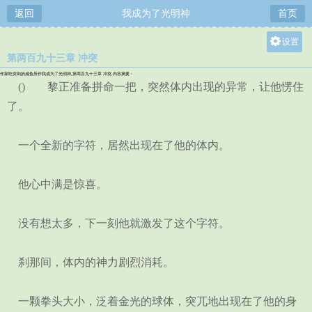
返回
我成为了光明神
首页
设置
第两百九十三章 冲突
关灯
作家吃突刺的咸鱼所作我成为了光明神,第两百九十三章 冲突,内容摘要：
大
() 黎正准备拼命一把，突然体内出现的异常，让他愣住
中
了。
小
一个全新的字符，居然出现在了他的体内。
他心中满是惊喜。
没有想太多，下一刻他就激发了这个字符。
刹那间，体内的神力剧烈消耗。
一颗拳头大小，泛着金光的球体，突兀地出现在了他的身