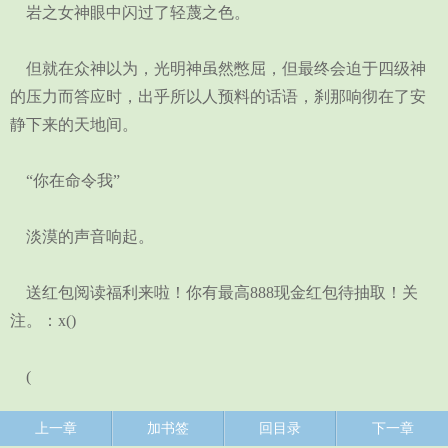
岩之女神眼中闪过了轻蔑之色。
但就在众神以为，光明神虽然憋屈，但最终会迫于四级神
的压力而答应时，出乎所以人预料的话语，刹那响彻在了安
静下来的天地间。
“你在命令我”
淡漠的声音响起。
送红包阅读福利来啦！你有最高888现金红包待抽取！关
注。：x()
(
上一章
加书签
回目录
下一章