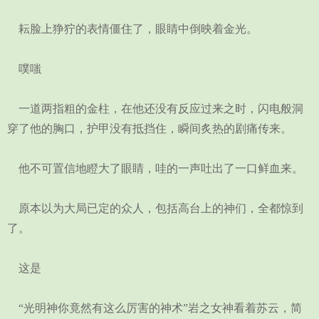
耘脸上狰狞的表情僵住了，眼睛中倒映着金光。
噗嗤
一道两指粗的金柱，在他还没有反应过来之时，闪电般洞
穿了他的胸口，护甲没有抵挡住，瞬间炙热的剧痛传来。
他不可置信地瞪大了眼睛，哇的一声吐出了一口鲜血来。
原本以为大局已定的众人，包括高台上的神们，全都惊到
了。
这是
“光明神你竟然有这么厉害的神术”岩之女神看着苏云，简