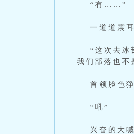
“有……”
一道道震耳
“这次去冰部
我们部落也不
首领脸色狰
“吼”
兴奋的大喊