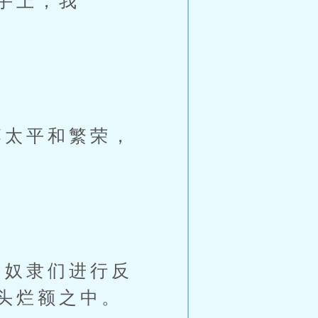
手上，我
太平和繁荣，
。
奴隶们进行反
头烂额之中。