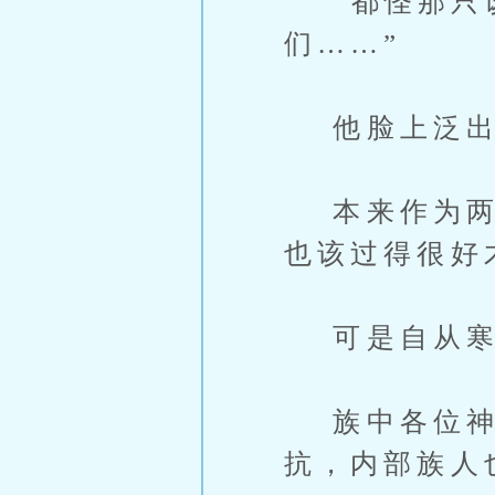
“都怪那只该
们……”
他脸上泛出
本来作为两千
也该过得很好
可是自从寒
族中各位神战
抗，内部族人