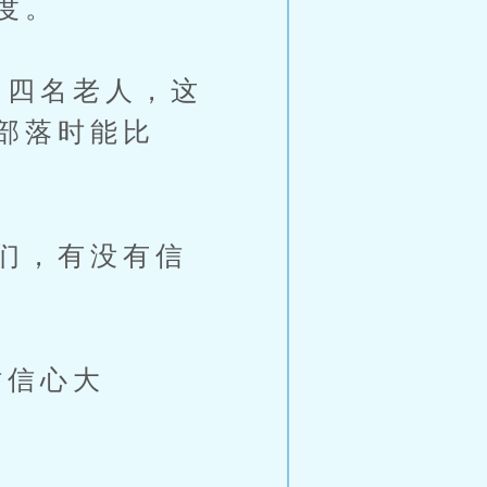
度。
四名老人，这
部落时能比
们，有没有信
时信心大