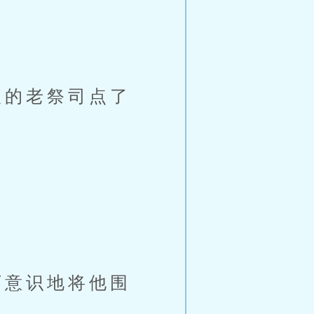
的老祭司点了
意识地将他围