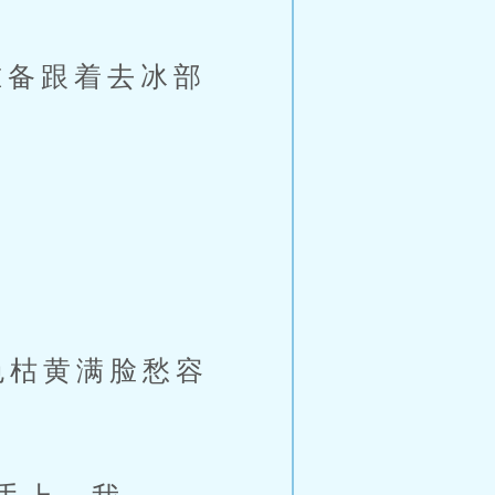
备跟着去冰部
色枯黄满脸愁容