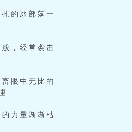
扎的冰部落一
般，经常袭击
畜眼中无比的
理
的力量渐渐枯