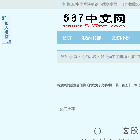
将567中文网快捷键下载到桌面
收藏5
首页
我的书架
玄幻小说
567中文网
>
玄幻小说
>
我成为了光明神
> 第
吃突刺的咸鱼创作的《我成为了光明神》, 第二百五十二章
热门推荐：
() 这段时