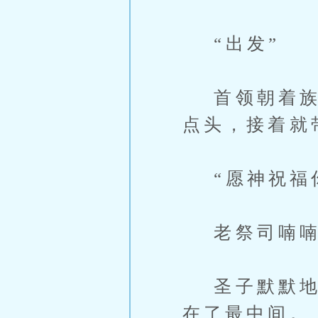
“出发”
首领朝着族人
点头，接着就
“愿神祝福
老祭司喃喃
圣子默默地跟
在了最中间。