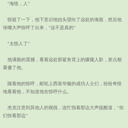
“海怪，人”
惊疑了一下，他下意识地抬头望向了远处的海面，然后他
张嘴大声惊呼了出来，“这不是真的”
“太惊人了”
他满脸的震撼，看着远处那鲨鱼背上的朦胧人影，差点都
看傻了他。
随着他的惊呼，邮轮上西装华服的成功人士们，纷纷奇怪
地看着他，不知道他在惊呼什么。
杰克注意到其他人的视线，连忙指着那边大声提醒道，“你
们快看那边”