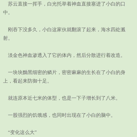
苏云直接一挥手，白光托举着神血直接塞进了小白的口
中。
刚吞下没多久，小白这家伙就翻滚了起来，海水四处溅
射。
淡金色神血渗透入了它的体内，然后分散进行着改造。
一块块黝黑细密的鳞片，密密麻麻的生长在了小白的身
上，看起来防御十足。
就连原本近七米的体型，也是一下子增长到了八米。
一股强烈的饥饿感，也同时出现在了小白的脑中。
“变化这么大”