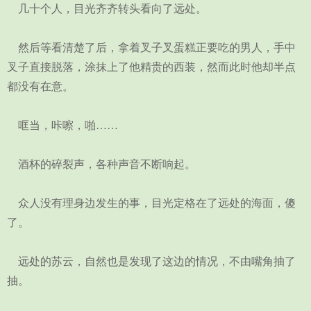
几十个人，目光齐齐转头看向了远处。
然后等看清楚了后，拿着叉子叉蛋糕正要吃的男人，手中
叉子直接脱落，涂抹上了他精贵的西装，然而此时他却半点
都没有在意。
哐当，咔嚓，啪……
酒杯的碎裂声，各种声音不断响起。
众人没有理身边发生的事，目光定格在了远处的海面，傻
了。
远处的苏云，自然也是发现了这边的情况，不由嘴角抽了
抽。