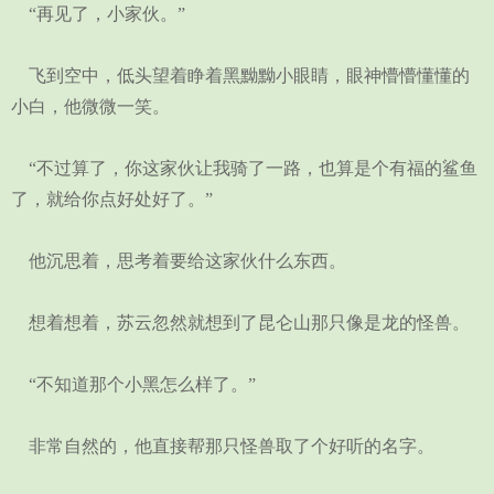
“再见了，小家伙。”
飞到空中，低头望着睁着黑黝黝小眼睛，眼神懵懵懂懂的
小白，他微微一笑。
“不过算了，你这家伙让我骑了一路，也算是个有福的鲨鱼
了，就给你点好处好了。”
他沉思着，思考着要给这家伙什么东西。
想着想着，苏云忽然就想到了昆仑山那只像是龙的怪兽。
“不知道那个小黑怎么样了。”
非常自然的，他直接帮那只怪兽取了个好听的名字。