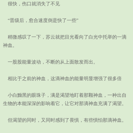
很快，伤口就消失了不见
“晋级后，愈合速度倒是快了一些”
稍微感叹了一下，苏云就把目光看向了白光中托举的一滴
神血。
一股股能量波动，不断的从上面散发而出。
相比于之前的神血，这滴神血的能量明显增强了很多倍
小白黝黑的眼珠子，满是渴望地盯着那颗神血，一种出自
生物的本能深深的影响着它，让它对那滴神血充满了渴望。
但渴望的同时，又同时感到了畏惧，有些惧怕那滴神血。