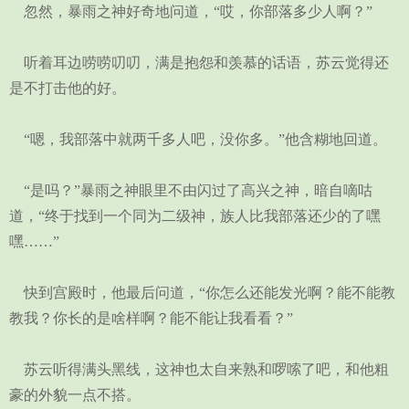
忽然，暴雨之神好奇地问道，“哎，你部落多少人啊？”
听着耳边唠唠叨叨，满是抱怨和羡慕的话语，苏云觉得还
是不打击他的好。
“嗯，我部落中就两千多人吧，没你多。”他含糊地回道。
“是吗？”暴雨之神眼里不由闪过了高兴之神，暗自嘀咕
道，“终于找到一个同为二级神，族人比我部落还少的了嘿
嘿……”
快到宫殿时，他最后问道，“你怎么还能发光啊？能不能教
教我？你长的是啥样啊？能不能让我看看？”
苏云听得满头黑线，这神也太自来熟和啰嗦了吧，和他粗
豪的外貌一点不搭。