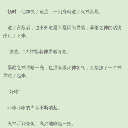
顿时，他加快了速度，一闪身就进了火神宫殿。
进了宫殿后，也不知道是不是因为畏惧，暴雨之神的话痨
停止了下来。
“尝尝。”火神指着神果邀请道。
暴雨之神眼睛一亮，也没有跟火神客气，直接抓了一个神
果吃了起来。
“好吃”
咔嚓咔嚓的声音不断响起。
火神听到夸奖，高兴地咧嘴一笑。