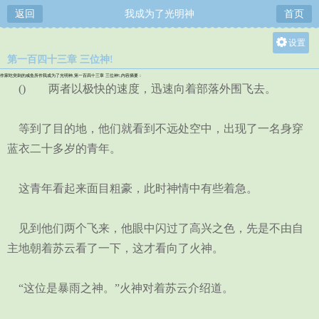
返回
我成为了光明神
首页
设置
第一百四十三章 三位神!
关灯
作家吃突刺的咸鱼所作我成为了光明神,第一百四十三章 三位神!,内容摘要：
大
() 两者以极快的速度，迅速向着部落外围飞去。
中
等到了目的地，他们就看到不远处空中，出现了一名身穿
小
蓝衣二十多岁的青年。
这青年看起来面目粗豪，此时神情中有些着急。
见到他们两个飞来，他眼中闪过了高兴之色，先是不由自
主地朝着苏云看了一下，这才看向了火神。
“这位是暴雨之神。”火神对着苏云介绍道。