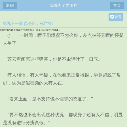
返回
我成为了光明神
首页
设置
第九十一章 昆仑山，死亡谷!
关灯
作家吃突刺的咸鱼所作我成为了光明神,第九十一章 昆仑山，死亡谷!,内容摘要：
大
() 一时间，喷子们境况不怎么好，差点被芬芳喷的怀疑
中
人生了
小
苏云查阅完这些弹幕，也是不由轻吐了一口气。
有人相信，有人怀疑，在他看来正常得很，毕竟超脱了常
识，认为是假视频的大有人在。
“看来上面，是不支持也不理睬的态度了。”
“要不然也不会出现这种状况，都现身了还有人不信，明显
是没有进行分辨真假。”