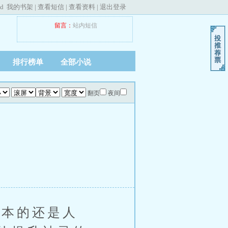
ed
我的书架
|
查看短信
|
查看资料
|
退出登录
留言：
站内短信
排行榜单
全部小说
翻页
夜间
本的还是人