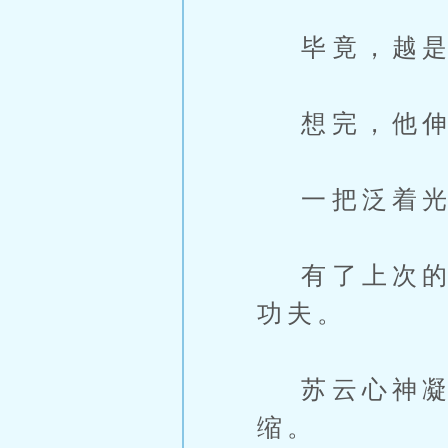
毕竟，越是
想完，他伸
一把泛着光
有了上次的经
功夫。
苏云心神凝聚
缩。