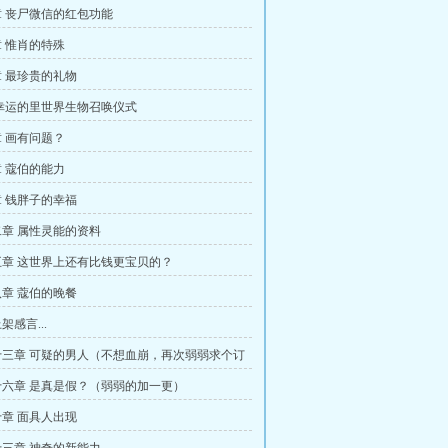
 丧尸微信的红包功能
 惟肖的特殊
 最珍贵的礼物
幸运的里世界生物召唤仪式
 画有问题？
 蔻伯的能力
 钱胖子的幸福
章 属性灵能的资料
章 这世界上还有比钱更宝贝的？
章 蔻伯的晚餐
感言...
三章 可疑的男人（不想血崩，再次弱弱求个订
六章 是真是假？（弱弱的加一更）
章 面具人出现