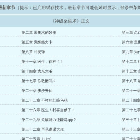
最新章节
（提示：已启用缓存技术，最新章节可能会延时显示，登录书架
《神级采集术》正文
第二章 采集术的妙用
第三章 昆
第五章 觉醒能力卡
第六章 里
第八章 冲灵弹
第九章 为
第十一章 医生，你神了！
第十二章 
第十四章 房东大爷
第十五章 
第十七章 你敢赌吗？
第十八章 
第二十章 步步升仙
第二十一章
第二十三章 不祥的红眼乌鸦
第二十四章
第二十六章 医生！我喜当爹了！
第二十七章
第二十九章 觉醒能力还能是app？
第三十章 社
第三十二章 再见邋遢大叔
第三十三章
第三十五章 1+1=0
第三十六章