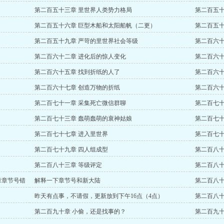
第二百五十三章 里世界人类势力格局
第二百五十
第二百五十六章 巨型木船和太阳船帆（二更）
第二百五十
第二百五十九章 严苛的里世界社会等级
第二百六十
第二百六十二章 进化后的惊人变化
第二百六十
第二百六十五章 找到折纸的人了
第二百六十
第二百六十七章 创造万物的折纸
第二百六十
第二百七十一章 采集死亡微信群聊
第二百七十
第二百七十三章 蠢萌蠢萌的衰神姑娘
第二百七十
第二百七十七章 进入里世界
第二百七十
第二百七十九章 四人组成型
第二百八十
第二百八十三章 等级评定
第二百八十
章章节号错
解释一下章节号和新大陆
第二百八十
昨天有点事，不请假，更新放到下午16点（4点）
第二百八十八
第二百九十章 小偷，还是找事的？
第二百九十