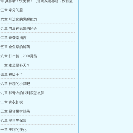
章 臭作者！快更新！（这确实是标题，没被盗
三章 辈分问题
六章 可进化的觉醒能力
九章 与衰神姑娘的约会
二章 奇袭秦拙言
五章 金鱼草的解药
八章 打个折，2000灵能
一章 难道要补天？
四章 被吸干了
六章 神秘的小酒吧
九章 和青衣的账到底怎么算
二章 青衣扣税
五章 易容果树结果
八章 里世界探险
一章 王珂的变化