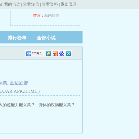
ed
我的书架
|
查看短信
|
查看资料
|
退出登录
留言：
站内短信
排行榜单
全部小说
荐票
,
直达底部
D,JAR,APK,HTML )
别人的超能力能采集？ 身体的疾病能采集？