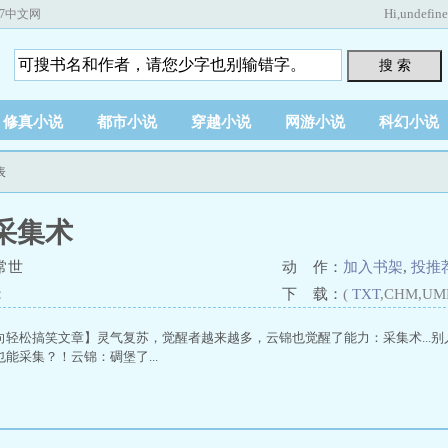
Hi,
undefin
67中文网
搜 索
修真小说
都市小说
穿越小说
网游小说
科幻小说
表
采集术
常世
动 作：
加入书架
,
投推
：
下 载：
(
TXT
,CHM,UM
向轻松搞笑文章】灵气复苏，觉醒者越来越多，云锦也觉醒了能力：采集术...
能采集？！云锦：碉堡了...