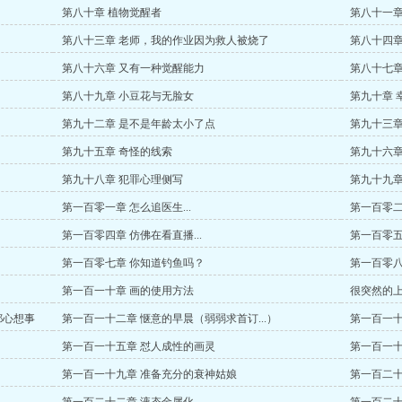
第八十章 植物觉醒者
第八十一章
第八十三章 老师，我的作业因为救人被烧了
第八十四章
第八十六章 又有一种觉醒能力
第八十七章
第八十九章 小豆花与无脸女
第九十章 
第九十二章 是不是年龄太小了点
第九十三章
第九十五章 奇怪的线索
第九十六章
第九十八章 犯罪心理侧写
第九十九章
第一百零一章 怎么追医生...
第一百零二
第一百零四章 仿佛在看直播...
第一百零五
第一百零七章 你知道钓鱼吗？
第一百零八
第一百一十章 画的使用方法
很突然的上架
都心想事
第一百一十二章 惬意的早晨（弱弱求首订...）
第一百一十
阅...）
第一百一十五章 怼人成性的画灵
第一百一十
第一百一十九章 准备充分的衰神姑娘
第一百二十