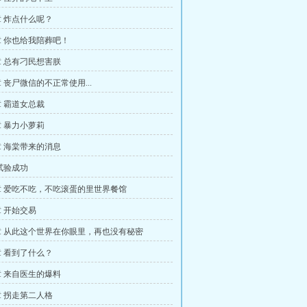
 炸点什么呢？
 你也给我陪葬吧！
 总有刁民想害朕
 丧尸微信的不正常使用...
 霸道女总裁
 暴力小萝莉
 海棠带来的消息
试验成功
 爱吃不吃，不吃滚蛋的里世界餐馆
 开始交易
 从此这个世界在你眼里，再也没有秘密
 看到了什么？
 来自医生的爆料
 拐走第二人格