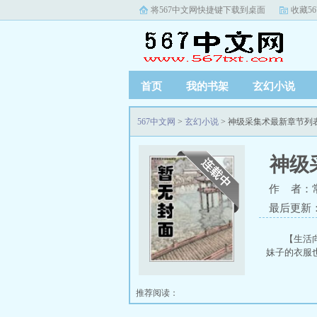
将567中文网快捷键下载到桌面
收藏5
首页
我的书架
玄幻小说
567中文网
>
玄幻小说
> 神级采集术最新章节列
神级
作 者：
最后更新
【生活
妹子的衣服也
推荐阅读：