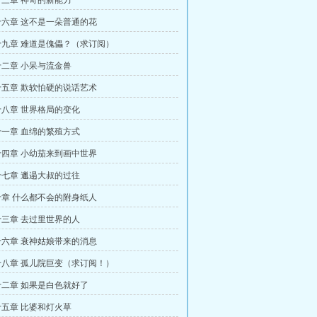
三章 神奇的新能力
六章 这不是一朵普通的花
九章 难道是傀儡？（求订阅）
二章 小呆与流金兽
五章 欺软怕硬的说话艺术
八章 世界格局的变化
一章 血绵的繁殖方式
四章 小幼茄来到画中世界
七章 邋遢大叔的过往
章 什么都不会的附身纸人
三章 去过里世界的人
六章 衰神姑娘带来的消息
八章 孤儿院巨变（求订阅！）
二章 如果是白色就好了
五章 比婆和灯火草