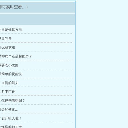
即可实时查看。）
达里尼修炼方法
世界异兽
什么脱衣服
精神病？还是超能力？
我要吃小龙虾
最简单的灵能技
 血鸦的能力
 月下巨兽
 你也来看热闹？
会的变化...
 丧尸咬人啦！
 怪异的地下室