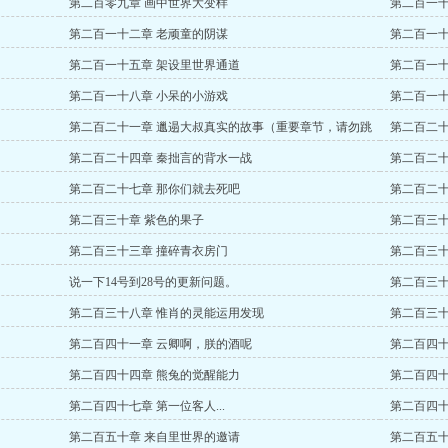
第二百零九章 画中世界大变样
第二百一十
号）
第二百一十二章 老顽童的阴谋
第二百一十
第二百一十五章 架设里世界通道
第二百一十
第二百一十八章 小呆的小游戏
第二百一十
第二百二十一章 邋遢大叔真实的故事（重要章节，请勿跳
第二百二十
过）
第二百二十四章 秦拙言的背水一战
第二百二十
第二百二十七章 那你们就去死吧
第二百二十
第二百三十章 紫色的果子
第二百三十
第二百三十三章 撞碎青衣房门
第二百三十
说一下14号到28号的更新问题。
第二百三十
第二百三十八章 惟肖的灵能运用发现
第二百三十
第二百四十一章 云卿啊，朕的酒呢
第二百四十
第二百四十四章 熊兔的觉醒能力
第二百四十
第二百四十七章 第一位客人...
第二百四十
第二百五十章 来自里世界的邀请
第二百五十