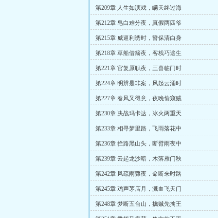
第209章 人生如演戏，瞒天终过海
第212章 皂白难分夜，真假两四爷
第215章 威逼利诱时，誓保清白身
第218章 草船借箭夜，客栈巧逃生
第221章 官复原职夜，三喜临门时
第224章 明辨是非案，风起云涌时
第227章 春风又得意，夜晚偷窥贼
第230章 决战玛卡达，冰火两重天
第233章 相寻梦里路，飞雨落花中
第236章 拦路黑山头，断臂雨夜中
第239章 云起龙沙暗，木落雁门秋
第242章 风疏雨骤夜，命断来时路
第245章 鸡声茅店月，溅血飞天门
第248章 梦断五台山，擒贼先擒王