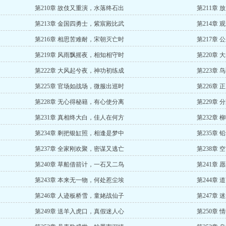
第210章 故伎又重演，水落终石出
第211章
第213章 金国四勇士，紫宸殿比武
第214章
第216章 相思苦难耐，宋朝灭亡时
第217章
第219章 风雨飘摇夜，相知相守时
第220章
第222章 大风起兮夜，神功初练成
第223章
第225章 官场如战场，微服出巡时
第226章
第228章 无心得秘籍，有心使分离
第229章
第231章 真相终大白，佳人在何方
第232章
第234章 剩把银缸照，相逢是梦中
第235章
第237章 全家刚欢聚，密谋又逃亡
第238章
第240章 草船借箭计，一石又二鸟
第241章
第243章 本来无一物，何处惹尘埃
第244章
第246章 人迹板桥雪，童姥战仙子
第247章
第249章 送羊入虎口，真假迷人心
第250章