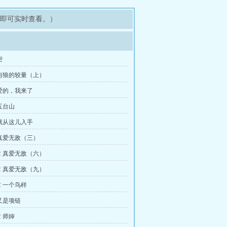
架即可实时查看。）
密
与狼的较量（上）
爱的，我来了
五台山
就从这儿入手
真爱无敌（三）
 真爱无敌（六）
 真爱无敌（九）
 一个鸟样
又是项链
 师婶