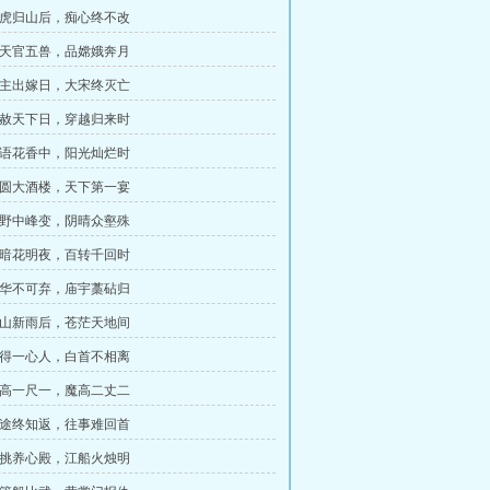
 放虎归山后，痴心终不改
 观天官五兽，品嫦娥奔月
 公主出嫁日，大宋终灭亡
 大赦天下日，穿越归来时
 鸟语花香中，阳光灿烂时
 正圆大酒楼，天下第一宴
 分野中峰变，阴晴众壑殊
 柳暗花明夜，百转千回时
 铅华不可弃，庙宇藁砧归
 空山新雨后，苍茫天地间
 愿得一心人，白首不相离
 道高一尺一，魔高二丈二
 迷途终知返，往事难回首
 情挑养心殿，江船火烛明