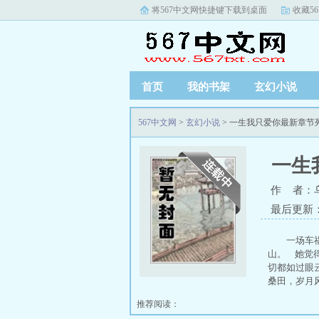
将567中文网快捷键下载到桌面
收藏5
首页
我的书架
玄幻小说
567中文网
>
玄幻小说
> 一生我只爱你最新章节
一生
作 者：
最后更新
一场车
山。 她觉
切都如过眼
桑田，岁月
推荐阅读：