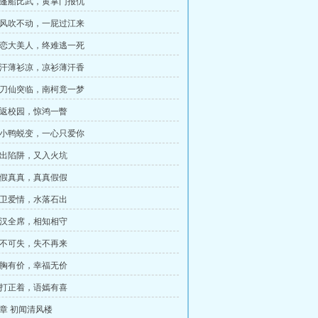
 乌篷船比武，黄掌门报仇
 八风吹不动，一屁过江来
 贪恋大美人，终难逃一死
 香汗薄衫凉，凉衫薄汗香
 一刀仙突临，南柯竟一梦
 重返校园，惊鸿一瞥
 丑小鸭蜕变，一心只爱你
 刚出陷阱，又入火坑
 假假真真，真真假假
 保卫爱情，水落石出
 满汉全席，相知相守
 机不可失，失不再来
 抹胸有价，幸福无价
 歪打正着，语嫣有喜
2章 初闻清风楼