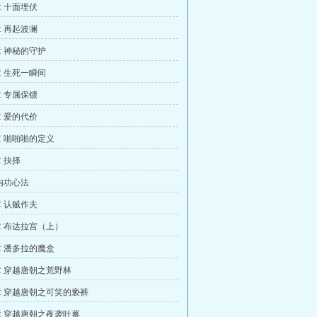
 十面埋伏
 再起波澜
 神秘的守护
 生死一瞬间
 专属保镖
 爱的代价
 啪啪啪的定义
 抉择
内功心法
 认贼作夫
 布达拉宫（上）
 潘多拉的魔盒
 穿越唐朝之荒野林
 穿越唐朝之可笑的亵裤
 穿越唐朝之夜袭吐蕃