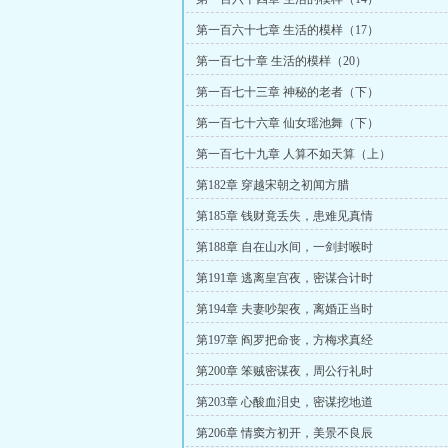
第一百六十七章 生活的模样（17）
第一百七十章 生活的模样（20）
第一百七十三章 神秘的老者（下）
第一百七十六章 仙女瑶池舞（下）
第一百七十九章 人算不如天算（上）
第182章 穿越宋朝之初闻方腊
第185章 钱财竟丢失，患难见真情
第188章 自在山水间，一剑封喉时
第191章 逃离皇宫夜，密谋合计时
第194章 夫妻吵架夜，离婚正当时
第197章 阎罗把命丧，方梅求真经
第200章 笨贼密谋夜，周公行礼时
第203章 心酸血泪史，密谋挖地道
第206章 情窦方初开，美景不良辰