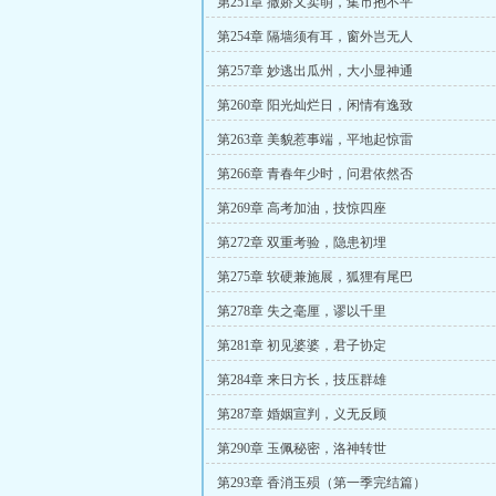
第251章 撒娇又卖萌，集市抱不平
第254章 隔墙须有耳，窗外岂无人
第257章 妙逃出瓜州，大小显神通
第260章 阳光灿烂日，闲情有逸致
第263章 美貌惹事端，平地起惊雷
第266章 青春年少时，问君依然否
第269章 高考加油，技惊四座
第272章 双重考验，隐患初埋
第275章 软硬兼施展，狐狸有尾巴
第278章 失之毫厘，谬以千里
第281章 初见婆婆，君子协定
第284章 来日方长，技压群雄
第287章 婚姻宣判，义无反顾
第290章 玉佩秘密，洛神转世
第293章 香消玉殒（第一季完结篇）