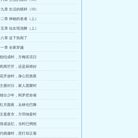
九章 生活的模样（19）
二章 神秘的老者（上）
五章 仙女瑶池舞（上）
八章 这下热闹了
一章 全家穿越
 仇怨结成时，方梅笑话日
 生死两茫茫，还是厨师好
 百花齐放时，身心煎熬夜
 公主册封日，家人团聚时
 英雄出少年，阎罗把命催
 花红月圆夜，丛林伦巴舞
 公主逛夜市，方羽纳妾时
 此情成追忆，当时已惘然
 李代桃僵时，歪打却正着