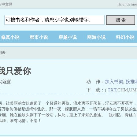
Hi,
undefin
67中文网
搜 索
修真小说
都市小说
穿越小说
网游小说
科幻小说
列表
我只爱你
乌篷船
动 作：
加入书架
,
投推
：
下 载：
(
TXT
,CHM,UM
祸，让美丽的女孩邂逅了一个普通的男孩。流水离不开落花，浮云离不开苍穹，
得万物仿佛都是缠绵悱恻的。那一夜，朦胧醒来后，一场车祸却夺走了男孩的生
云烟。她在他坟头刻下了一段话，从此，踏上了未知的旅途。 犹相忆，青丝白
风烛，唯有此情，不渝！