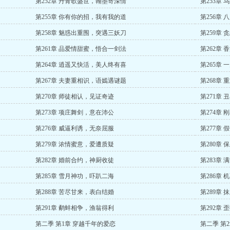
第252章 丹青歌盛世，翰墨寄深情
第253章
第255章 你有你的招，我有我的道
第256章
第258章 魅惑出重围，突遇三妖刀
第259章
第261章 品爱情甜蜜，悟合一剑法
第262章
第264章 逍遥又快活，美人终有喜
第265章
第267章 夫妻重相识，语嫣遇谜题
第268章
第270章 师徒相认，见证奇迹
第271章
第273章 项庄舞剑，意在沛公
第274章
第276章 威逼利诱，无奈屈服
第277章
第279章 浓情蜜意，爱遭质疑
第280章
第282章 婚前合约，神厨收徒
第283章
第285章 雪月神功，吓趴二海
第286章
第288章 苦尽甘来，表白结婚
第289章
第291章 鹬蚌相争，渔翁得利
第292章
第二季 第1章 穿越千年的爱恋
第二季 第