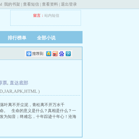
ed
我的书架
|
查看短信
|
查看资料
|
退出登录
留言：
站内短信
排行榜单
全部小说
荐票
,
直达底部
D,JAR,APK,HTML )
落叶离不开尘泥，青松离不开万水千
命。 生命的意义是什么？真相是什么？一
发为知音；终难忘，十年踪迹十年心！沧海