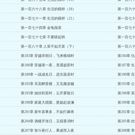
第一百六十八章 生活的模样（18）
第一百六十
第一百七十一章 生活的模样（21）
第一百七十
第一百七十四章 金龟报喜
第一百七十
第一百七十七章 不要瞎起哄
第一百七十
第一百八十章 人算不如天算（下）
第一百八十
第183章 穿越宋朝日，飞来横祸时
第184章
第186章 穿越第一夜，竟遇盗匪时
第187章
第189章 一战成名日，进京面圣时
第190章
第192章 买卖醉星楼，又见撒泼贼
第193章
第195章 抽丝剥茧时，云开雾散日
第196章
第198章 家庭大团圆，婆媳起波澜
第199章
第201章 新年喜事多，不如打麻将
第202章
第204章 酒楼开张日，玉殒香消时
第205章
第207章 智斗夜行人，乘虚而入夜
第208章