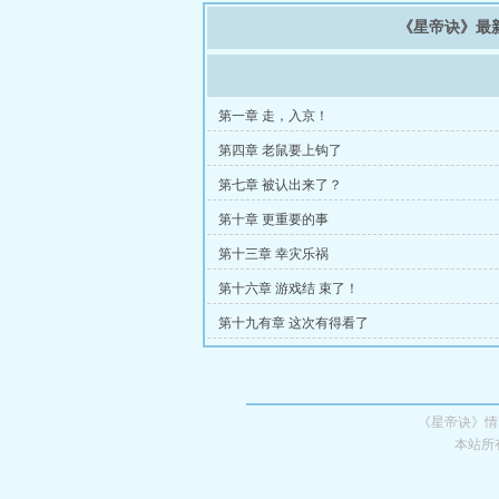
《星帝诀》最
第一章 走，入京！
第四章 老鼠要上钩了
第七章 被认出来了？
第十章 更重要的事
第十三章 幸灾乐祸
第十六章 游戏结 束了！
第十九有章 这次有得看了
《星帝诀》情
本站所