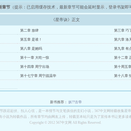
新章节
（提示：已启用缓存技术，最新章节可能会延时显示，登录书架即
《星帝诀》正文
第二章 放肆
第三章 巧
第五章 是谁！
第六章 洛
第八章 是她吗
第九章 有
第十一章 大吃一惊
第十二章 
第十四章 周宁出场
第十周五章
第十七宁章 周宁战温华
第十八章 
新书推荐：
妖??古帝
节跌宕起伏、扣人心弦，是一本情节与文笔俱佳的玄幻小说，567中文网转载收集星
有小说为转载作品，所有章节均由网友上传，转载至本站只是为了宣传本书让更多读
Copyright © 2012 567中文网 All Rights Reserved.