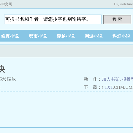
Hi,
undefin
67中文网
搜 索
修真小说
都市小说
穿越小说
网游小说
科幻小说
诀
苏坡瑞尔
动 作：
加入书架
,
投推
：
下 载：
(
TXT
,CHM,UM