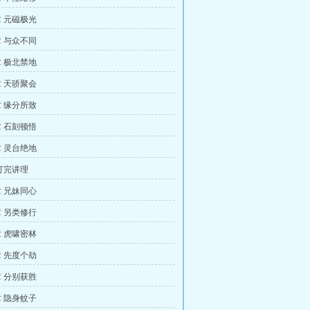
 元磁极光
 与众不同
 极北禁地
 天骄聚会
 缘分所致
 石刻顿悟
 灵台绝地
打完讲理
 兄妹同心
 另类修行
 虎啸密林
 先度个劫
 分别获胜
 隐身蚊子