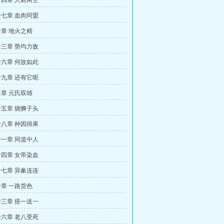
四章 人财两空
七章 血肉同盟
章 地火之精
三章 势均力敌
六章 何故如此
九章 还有它呢
章 元氏双雄
五章 烧狮子头
八章 种因得果
一章 同道中人
四章 女帝染血
七章 异象连连
章 一路货色
三章 搭一送一
六章 老八受死