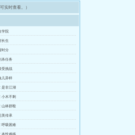
即可实时查看。）
往学院
宿长生
醒时分
刺杀任务
接受挑战
晚儿异样
 是非江湖
 小木不剩
 山林群殴
完美传承
 呼吸困难
 本性难移