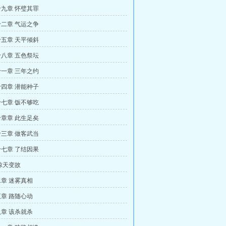
九章 怀璧其罪
二章 气运之争
五章 天平倾斜
八章 五色祭坛
一章 三年之约
四章 潜能种子
七章 饭不够吃
章章 此生足矣
三章 做客武当
七章 了结因果
惊天变故
章 迷雾真相
章 路随心动
章 该杀就杀