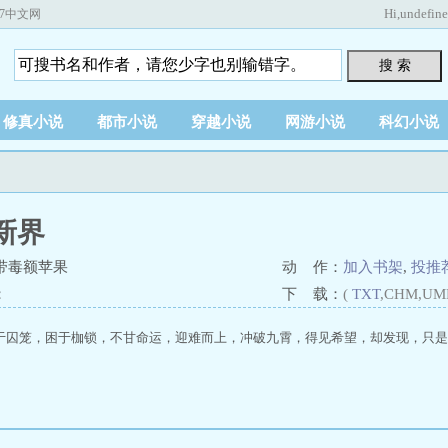
Hi,
undefin
67中文网
搜 索
修真小说
都市小说
穿越小说
网游小说
科幻小说
新界
带毒额苹果
动 作：
加入书架
,
投推
：
下 载：
(
TXT
,CHM,UM
笼，困于枷锁，不甘命运，迎难而上，冲破九霄，得见希望，却发现，只是