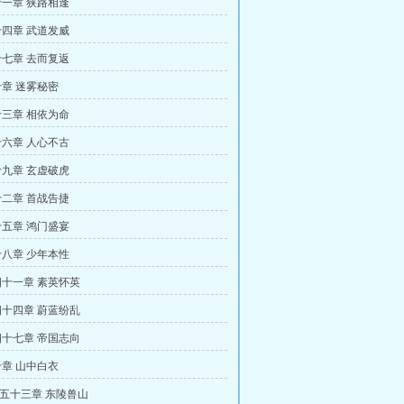
一章 狭路相逢
四章 武道发威
七章 去而复返
章 迷雾秘密
三章 相依为命
六章 人心不古
九章 玄虚破虎
二章 首战告捷
五章 鸿门盛宴
八章 少年本性
十一章 素英怀英
十四章 蔚蓝纷乱
十七章 帝国志向
章 山中白衣
百五十三章 东陵兽山