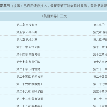
最新章节
（提示：已启用缓存技术，最新章节可能会延时显示，登录书架
《美丽新界》正文
第二章 出发离别
第三章 飞
第五章 不离不弃
第六章 食
第八章 代虎为王
第九章 梦
第十一章 永恒天国
第十二章 
第十四章 高院考核
第十五章 
第十七章 拜师学阵
第十八章 
第二十章 天打雷劈
第二十一章
第二十三章 胡闹挨揍
第二十四章
第二十六章 擒贼擒王
第二十七章
第二十九章 回眸尽殇
第三十章 
第三十二章 善有福报
第三十三章
第三十五章 我要两个
第三十六章