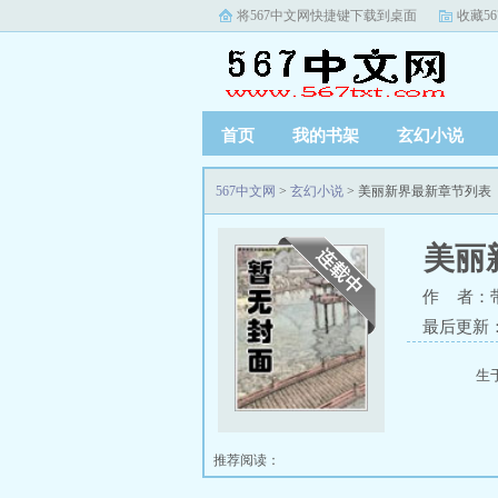
将567中文网快捷键下载到桌面
收藏5
首页
我的书架
玄幻小说
567中文网
>
玄幻小说
> 美丽新界最新章节列表
美丽
作 者：
最后更新
生于囚
推荐阅读：