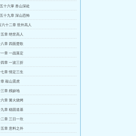
百五十六掌 兽山深处
百五十九章 深山恐怖
二百六十二章 世外高人
五章 绝世高人
八章 四面楚歌
一章 一战落定
四章 一波三折
七章 情定三生
章 敲山震虎
三章 残缺地
六章 篝火烧烤
九章 稳固道基
二章 三日一坎
五章 意料之外