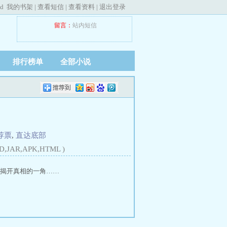
ed
我的书架
|
查看短信
|
查看资料
|
退出登录
留言：
站内短信
排行榜单
全部小说
荐票
,
直达底部
D,JAR,APK,HTML )
揭开真相的一角……