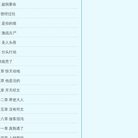
 趁病要命
章曾经过往
 是你的墙
 激战古尸
 圣人头骨
 分头行动
彻底秃了
章 惊天动地
章 他是活的
章 开天经文
二章 界使大人
五章 没有符文
八章 做客混沌
一章 真熟透了