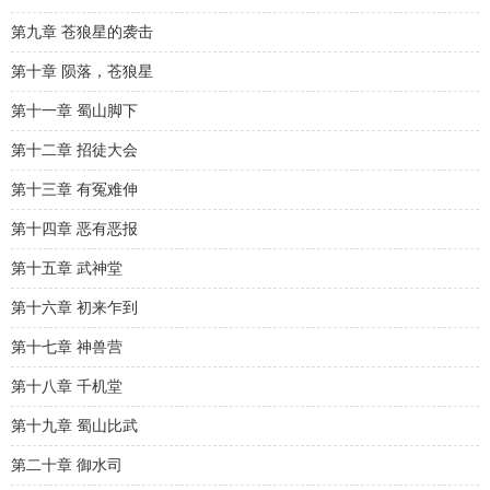
第九章 苍狼星的袭击
第十章 陨落，苍狼星
第十一章 蜀山脚下
第十二章 招徒大会
第十三章 有冤难伸
第十四章 恶有恶报
第十五章 武神堂
第十六章 初来乍到
第十七章 神兽营
第十八章 千机堂
第十九章 蜀山比武
第二十章 御水司