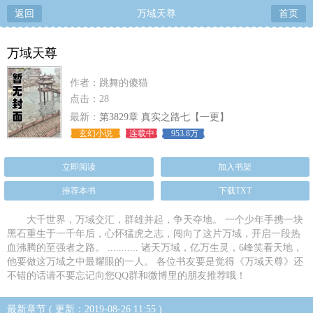
返回
万域天尊
首页
万域天尊
作者：跳舞的傻猫
点击：28
最新：
第3829章 真实之路七【一更】
玄幻小说
连载中
953.8万
立即阅读
加入书架
推荐本书
下载TXT
大千世界，万域交汇，群雄并起，争天夺地。 一个少年手携一块
黑石重生于一千年后，心怀猛虎之志，闯向了这片万域，开启一段热
血沸腾的至强者之路。 ........... 诸天万域，亿万生灵，6峰笑看天地，
他要做这万域之中最耀眼的一人。 各位书友要是觉得《万域天尊》还
不错的话请不要忘记向您QQ群和微博里的朋友推荐哦！
最新章节 ( 更新：2019-08-26 11:55 )