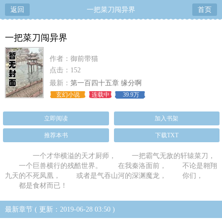
返回
一把菜刀闯异界
首页
一把菜刀闯异界
作者：御前带猫
点击：152
最新：
第一百四十五章 缘分啊
玄幻小说
连载中
39.9万
立即阅读
加入书架
推荐本书
下载TXT
一个才华横溢的天才厨师， 一把霸气无敌的轩辕菜刀，
一个巨兽横行的残酷世界。 在我秦洛面前， 不论是翱翔
九天的不死凤凰， 或者是气吞山河的深渊魔龙， 你们，
都是食材而已！
最新章节 ( 更新：2019-06-28 03:50 )