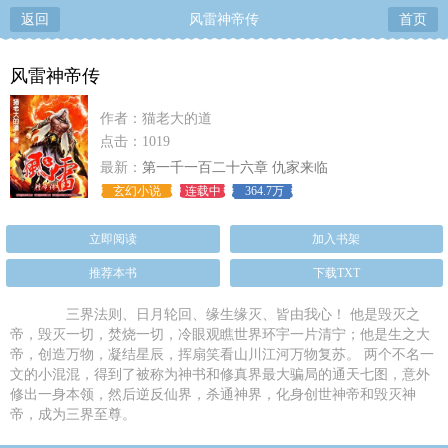
返回
风雷神帝传
首页
风雷神帝传
作者：猫老大的道
点击：1019
最新：
第一千一百二十六章 仇家来临
玄幻小说
连载中
364.7万
立即阅读
加入书架
推荐本书
下载TXT
三界法则、日月轮回、缘生缘灭、皆由我心！ 他是毁灭之
帝，毁灭一切，焚烧一切，冷眼观瞧世界环宇一片清宁；他是生之大
帝，创造万物，凝结星辰，挥扇笑看山川江河万物复苏。 两个不名一
文的小混混，得到了被称为神书和修真界最大骗局的通天七图，意外
修出一身本领，然后逆反仙界，杀通神界，化身创世神帝和毁灭神
帝，成为三界至尊。