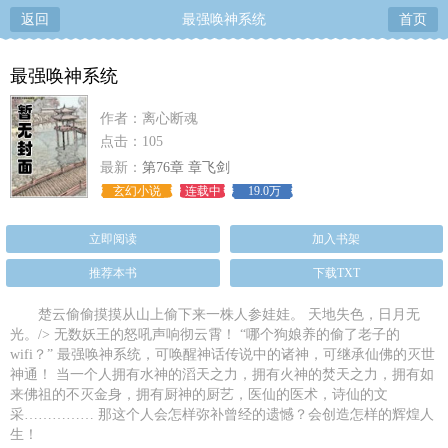
返回
最强唤神系统
首页
最强唤神系统
作者：离心断魂
点击：105
最新：
第76章 章飞剑
玄幻小说
连载中
19.0万
立即阅读
加入书架
推荐本书
下载TXT
楚云偷偷摸摸从山上偷下来一株人参娃娃。 天地失色，日月无
光。/> 无数妖王的怒吼声响彻云霄！ “哪个狗娘养的偷了老子的
wifi？” 最强唤神系统，可唤醒神话传说中的诸神，可继承仙佛的灭世
神通！ 当一个人拥有水神的滔天之力，拥有火神的焚天之力，拥有如
来佛祖的不灭金身，拥有厨神的厨艺，医仙的医术，诗仙的文
采…………… 那这个人会怎样弥补曾经的遗憾？会创造怎样的辉煌人
生！