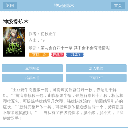
返回
神级提炼术
首页
神级提炼术
作者：初秋正午
点击：49
最新：
第两会百四十一章 其中会不会有隐情呢
玄幻小说
连载中
71.2万
立即阅读
加入书架
推荐本书
下载TXT
“土豆烧牛肉盖饭一份，可提炼劣质辟谷丹一枚，仅适用于解
饥。” “抗病毒颗粒三包，止咳糖浆半瓶，银翘解毒片十五粒，板蓝根
颗粒五包，可提炼特效感冒丹六颗，强效快速治疗一切因感冒引起的
症状。” “新鲜完整尸体一具，可提炼原体精通级技能一个，灵魂强度
不够者谨慎使用。”......自从有了神级提炼术，腰不酸，腿不疼，彻底
解放双手！