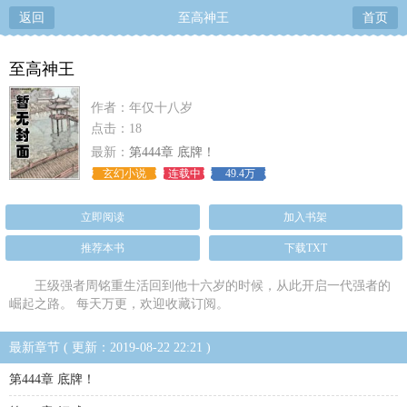
返回
至高神王
首页
至高神王
作者：年仅十八岁
点击：18
最新：
第444章 底牌！
玄幻小说
连载中
49.4万
立即阅读
加入书架
推荐本书
下载TXT
王级强者周铭重生活回到他十六岁的时候，从此开启一代强者的
崛起之路。 每天万更，欢迎收藏订阅。
最新章节 ( 更新：2019-08-22 22:21 )
第444章 底牌！