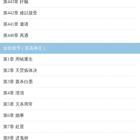
第443章 奸贼
第442章 难以接受
第441章 邀请
第440章 再遇
全部章节 ( 至高神王 )
第1章 周铭重生
第2章 天罡炼体决
第3章 轰杀白墨
第4章 澄清
第5章 灭杀周常
第6章 婚事
第7章 处置
第8章 进鬼林