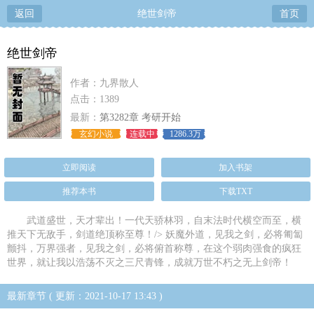
返回
绝世剑帝
首页
绝世剑帝
作者：九界散人
点击：1389
最新：
第3282章 考研开始
玄幻小说
连载中
1286.3万
立即阅读
加入书架
推荐本书
下载TXT
武道盛世，天才辈出！一代天骄林羽，自末法时代横空而至，横
推天下无敌手，剑道绝顶称至尊！/> 妖魔外道，见我之剑，必将匍匐
颤抖，万界强者，见我之剑，必将俯首称尊，在这个弱肉强食的疯狂
世界，就让我以浩荡不灭之三尺青锋，成就万世不朽之无上剑帝！
最新章节 ( 更新：2021-10-17 13:43 )