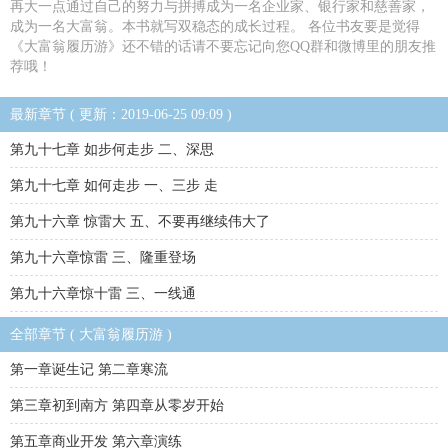
再大一点通过自己的努力与拼搏成为一名企业家、银行家和慈善家，
成为一名大富翁。本书就写双稳态的成长过程。 各位书友要是觉得
《大富翁履历游》还不错的话请不要忘记向您QQ群和微博里的朋友推
荐哦！
最新章节 ( 更新：2019-06-25 09:09 )
第九十七章 如步何走步 二、深思
第九十七章 如何走步 一、三步 走
第九十六章 惊雷大 五、不要再继续伟大了
第九十六章惊雷 三、隆重登场
第九十六章惊十雷 三、一线通
全部章节 ( 大富翁履历游 )
第一章诞生记 第二章寒流
第三章初到南方 第四章从零岁开始
第五章商业开发 第六章演练