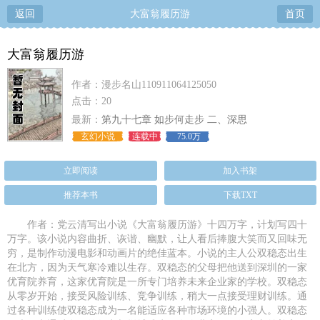
返回
大富翁履历游
首页
大富翁履历游
作者：漫步名山110911064125050
点击：20
最新：
第九十七章 如步何走步 二、深思
玄幻小说
连载中
75.0万
立即阅读
加入书架
推荐本书
下载TXT
作者：党云清写出小说《大富翁履历游》十四万字，计划写四十
万字。该小说内容曲折、诙谐、幽默，让人看后捧腹大笑而又回味无
穷，是制作动漫电影和动画片的绝佳蓝本。小说的主人公双稳态出生
在北方，因为天气寒冷难以生存。双稳态的父母把他送到深圳的一家
优育院养育，这家优育院是一所专门培养未来企业家的学校。双稳态
从零岁开始，接受风险训练、竞争训练，稍大一点接受理财训练。通
过各种训练使双稳态成为一名能适应各种市场环境的小强人。双稳态