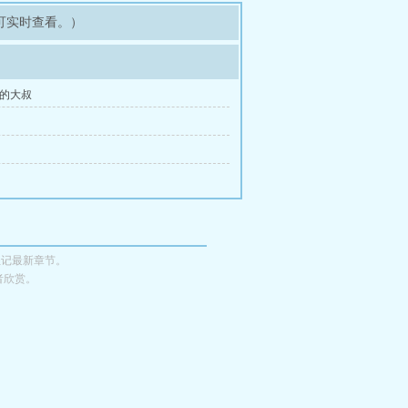
可实时查看。）
怪的大叔
圣记最新章节。
者欣赏。