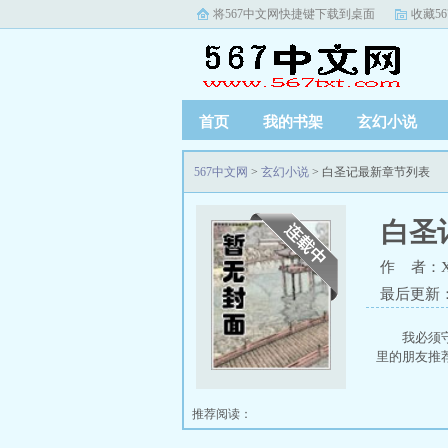
将567中文网快捷键下载到桌面
收藏5
首页
我的书架
玄幻小说
567中文网
>
玄幻小说
> 白圣记最新章节列表
白圣
作 者：
最后更新
我必须
里的朋友推
推荐阅读：