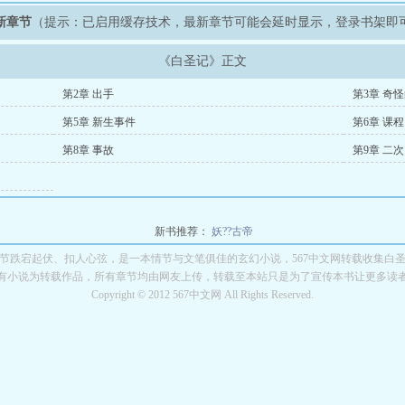
新章节
（提示：已启用缓存技术，最新章节可能会延时显示，登录书架即
《白圣记》正文
第2章 出手
第3章 奇
第5章 新生事件
第6章 课程
第8章 事故
第9章 二次
新书推荐：
妖??古帝
节跌宕起伏、扣人心弦，是一本情节与文笔俱佳的玄幻小说，567中文网转载收集白
有小说为转载作品，所有章节均由网友上传，转载至本站只是为了宣传本书让更多读
Copyright © 2012 567中文网 All Rights Reserved.