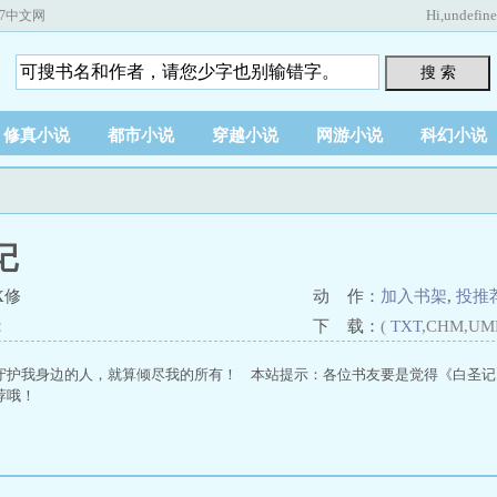
Hi,
undefin
67中文网
搜 索
修真小说
都市小说
穿越小说
网游小说
科幻小说
记
X修
动 作：
加入书架
,
投推
：
下 载：
(
TXT
,CHM,UM
守护我身边的人，就算倾尽我的所有！ 本站提示：各位书友要是觉得《白圣记
荐哦！