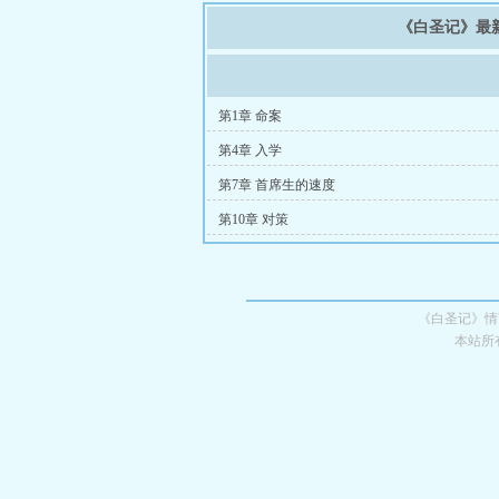
《白圣记》最
第1章 命案
第4章 入学
第7章 首席生的速度
第10章 对策
《白圣记》情
本站所