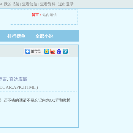
ed
我的书架
|
查看短信
|
查看资料
|
退出登录
留言：
站内短信
排行榜单
全部小说
荐票
,
直达底部
D,JAR,APK,HTML )
》还不错的话请不要忘记向您QQ群和微博