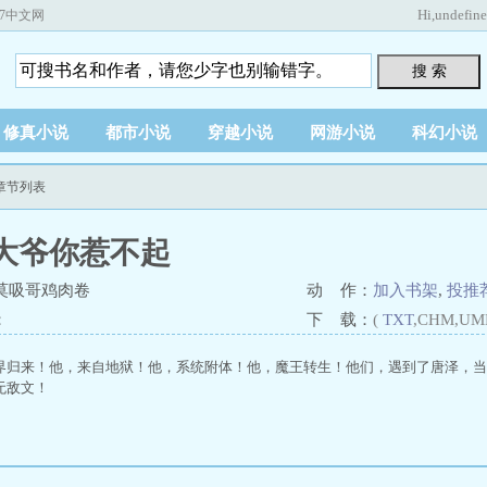
Hi,
undefin
67中文网
搜 索
修真小说
都市小说
穿越小说
网游小说
科幻小说
章节列表
大爷你惹不起
莫吸哥鸡肉卷
动 作：
加入书架
,
投推
：
下 载：
(
TXT
,CHM,UM
界归来！他，来自地狱！他，系统附体！他，魔王转生！他们，遇到了唐泽，当
无敌文！