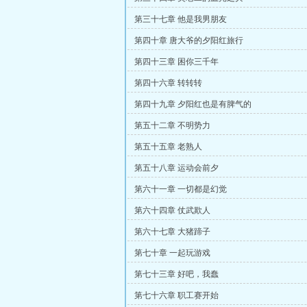
第三十七章 他是我男朋友
第四十章 唐大爷的夕阳红旅行
第四十三章 困你三千年
第四十六章 转转转
第四十九章 夕阳红也是有脾气的
第五十二章 不明势力
第五十五章 老熟人
第五十八章 运动会前夕
第六十一章 一切都是幻觉
第六十四章 仗武欺人
第六十七章 大猪蹄子
第七十章 一起玩游戏
第七十三章 好吧，我蠢
第七十六章 职工赛开始