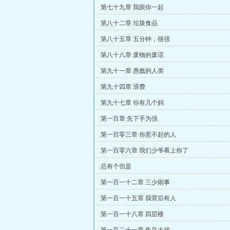
第七十九章 我跟你一起
第八十二章 垃圾食品
第八十五章 五分钟，很强
第八十八章 废物的废话
第九十一章 愚蠢的人类
第九十四章 浪费
第九十七章 你有几个妈
第一百章 先下手为强
第一百零三章 你惹不起的人
第一百零六章 我们少爷看上你了
总有个但是
第一百一十二章 三少闹事
第一百一十五章 我背后有人
第一百一十八章 四层楼