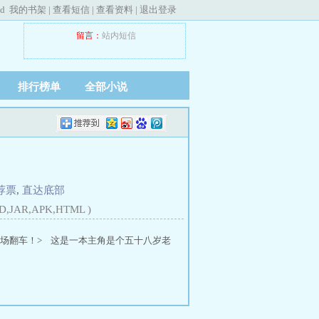
ed
我的书架
|
查看短信
|
查看资料
|
退出登录
留言：
站内短信
排行榜单
全部小说
荐票
,
直达底部
D,JAR,APK,HTML )
场翻车！> 这是一本主角是个五十八岁老