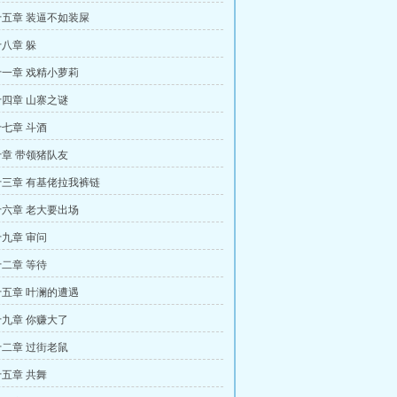
五章 装逼不如装屎
八章 躲
一章 戏精小萝莉
四章 山寨之谜
七章 斗酒
章 带领猪队友
三章 有基佬拉我裤链
六章 老大要出场
九章 审问
二章 等待
五章 叶澜的遭遇
九章 你赚大了
二章 过街老鼠
五章 共舞