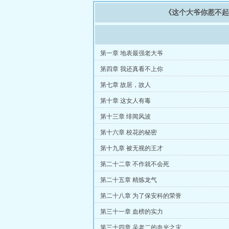
《这个大爷你惹不
第一章 地表最强老大爷
第四章 我还真看不上你
第七章 故居，故人
第十章 这女人有毒
第十三章 绯闻风波
第十六章 校花的秘密
第十九章 被无视的王才
第二十二章 不作就不会死
第二十五章 精炼龙气
第二十八章 为了保安科的荣誉
第三十一章 血榜的实力
第三十四章 吴老二的血光之灾