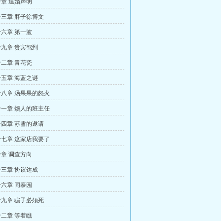
章 退婚声明
三章 胖子徐博文
六章 第一波
九章 贵宾驾到
二章 青花瓷
五章 海蓝之谜
八章 汤果果的怒火
一章 烦人的班主任
四章 苏雪的邀请
七章 这家店我要了
章 调查方向
三章 协议达成
六章 同泰园
九章 骗子必须死
二章 等着瞧