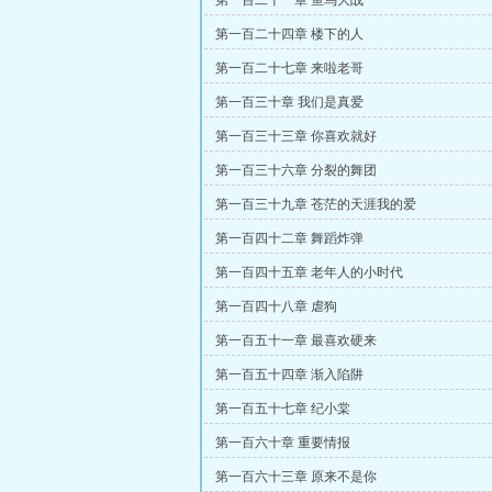
第一百二十一章 鱼鸟大战
第一百二十四章 楼下的人
第一百二十七章 来啦老哥
第一百三十章 我们是真爱
第一百三十三章 你喜欢就好
第一百三十六章 分裂的舞团
第一百三十九章 苍茫的天涯我的爱
第一百四十二章 舞蹈炸弹
第一百四十五章 老年人的小时代
第一百四十八章 虐狗
第一百五十一章 最喜欢硬来
第一百五十四章 渐入陷阱
第一百五十七章 纪小棠
第一百六十章 重要情报
第一百六十三章 原来不是你