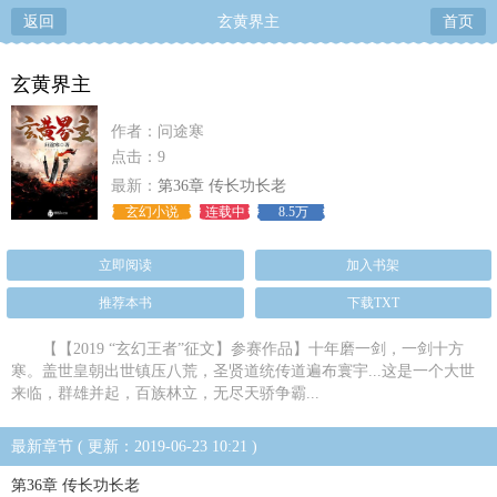
返回
玄黄界主
首页
玄黄界主
作者：问途寒
点击：9
最新：
第36章 传长功长老
玄幻小说
连载中
8.5万
立即阅读
加入书架
推荐本书
下载TXT
【【2019 “玄幻王者”征文】参赛作品】十年磨一剑，一剑十方
寒。盖世皇朝出世镇压八荒，圣贤道统传道遍布寰宇...这是一个大世
来临，群雄并起，百族林立，无尽天骄争霸...
最新章节 ( 更新：2019-06-23 10:21 )
第36章 传长功长老