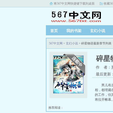
将567中文网快捷键下载到桌面
收藏5
首页
我的书架
玄幻小说
567中文网
>
玄幻小说
> 碎星物语最新章节列表
碎星
作 者：
最后更新
男儿有
相，都埋藏
的工作，但
将拉开帷幕
推荐阅读：