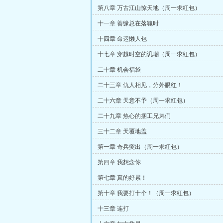
第八章 万古江山惊天地（周一求紅包）
十一章 善缘总在落魄时
十四章 命运懒人包
十七章 穿越时空的讥嘲（周一求紅包）
二十章 机会福袋
二十三章 仇人相见，分外眼红！
二十六章 天意不予（周一求紅包）
二十九章 热心的捆工兄弟们
三十二章 天覆地盖
第一章 奇兵突出（周一求紅包）
第四章 我想念你
第七章 真的好累！
第十章 我要打十个！（周一求紅包）
十三章 连打