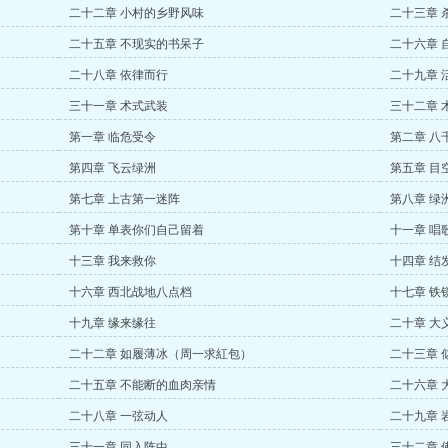
二十二章 小村的乡野风味
二十三章 
二十五章 不现实的书呆子
二十六章 
二十八章 依律而行
二十九章 
三十一章 术式武装
三十二章 
第一章 临危受令
第二章 八
第四章 飞云绿洲
第五章 目
第七章 上古第一迷阵
第八章 绿
第十章 单表你们自己留着
十一章 唱
十三章 我来救你
十四章 结
十六章 西北战地八点档
十七章 铁
十九章 缘来缘往
二十章 大
二十二章 如履薄冰（周一求紅包）
二十三章 
二十五章 不能断的血肉亲情
二十六章 
二十八章 一弦动人
二十九章 
三十一章 同入阵中
三十二章 