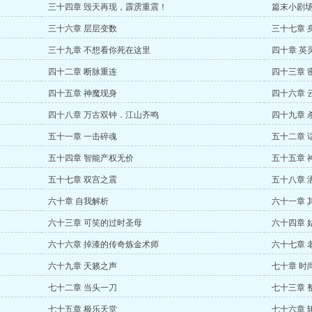
三十四章 毁天再现，霹雳重震！
篇末小剧
三十六章 层层变数
三十七章 
三十九章 不想看你死在这里
四十章 英
四十二章 断脉重连
四十三章 
四十五章 神魔现身
四十六章 
四十八章 万古双钟．江山齐鸣
四十九章 
五十一章 一击碎魂
五十二章 
五十四章 智能产权无价
五十五章 
五十七章 双宫之震
五十八章 
六十章 自我解析
六十一章 
六十三章 可笑的过时圣母
六十四章 
六十六章 掉漆的传奇炼金术师
六十七章 
六十九章 天籁之声
七十章 时
七十二章 当头一刀
七十三章 
七十五章 极乐天堂
七十六章 