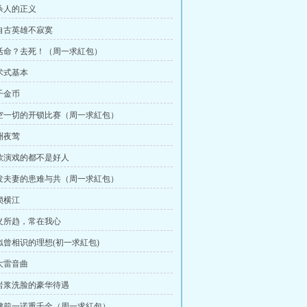
杀人的正义
自古英雄不寂寞
活命？去死！（周一求紅包）
术式基本
千金币
空一切的开锁比赛（周一求紅包）
洲夜莺
歌演戏的都不是好人
发夫妻的患难与共（周一求紅包）
锁横江
义所趋，常在我心
似曾相识的理想(初一求紅包)
大雷音曲
岩浆洗脸的豪华待遇
佛前一诺重千金（周一求紅包）