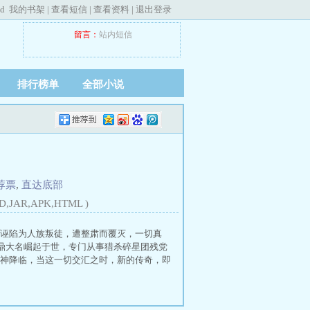
ed
我的书架
|
查看短信
|
查看资料
|
退出登录
留言：
站内短信
排行榜单
全部小说
荐票
,
直达底部
D,JAR,APK,HTML )
诬陷为人族叛徒，遭整肃而覆灭，一切真
鼎大名崛起于世，专门从事猎杀碎星团残党
神降临，当这一切交汇之时，新的传奇，即