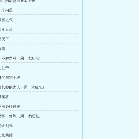
你们的老婆通通带上来
一个问题
五德之气
金刚五蕴
动天下
病僧
年不解之惑（周一求紅包）
击仙帝
佛的霹雳手段
名其妙的大人（周一求紅包）
鹰魔将
用者必须付费
磨练，修练（周一求紅包）
鎏金剑气
人族荣耀