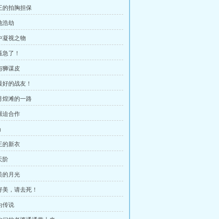
王的拍胸担保
地浩劫
中凝视之物
逼急了！
与狮谋皮
最好的战友！
月煌滩的一路
强迫合作
场
王的新衣
天阶
美的月光
好美，请去死！
为传说