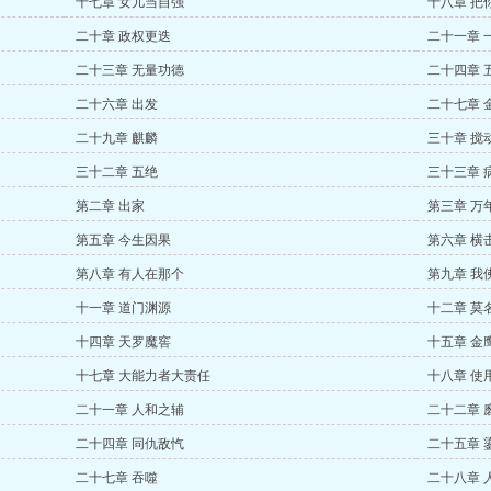
十七章 女儿当自强
十八章 把
二十章 政权更迭
二十一章 
二十三章 无量功德
二十四章 
二十六章 出发
二十七章 
二十九章 麒麟
三十章 搅
三十二章 五绝
三十三章 
第二章 出家
第三章 万
第五章 今生因果
第六章 横
第八章 有人在那个
第九章 我
十一章 道门渊源
十二章 莫
十四章 天罗魔窖
十五章 金
十七章 大能力者大责任
十八章 使
二十一章 人和之辅
二十二章 
二十四章 同仇敌忾
二十五章 
二十七章 吞噬
二十八章 