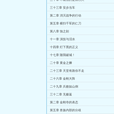
三十三章 安步当车
第二章 消灭战争的行动
第五章 横扫千军的仁刀
第八章 蚀之刻
十一章 演技与泪水
十四章 灯下黑的正义
十七章 随我破城！
二十章 黄金之狮
二十三章 天堂有路你不走
二十六章 金刚大阵
二十九章 兵败如山倒
三十二章 无极返
第二章 金刚寺的表态
第五章 兽族内部的分歧