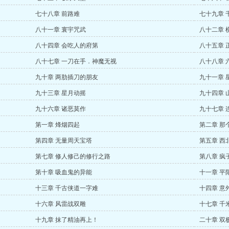
七十八章 前路难
七十九章 
八十一章 寰宇咒武
八十二章 
八十四章 会吃人的府第
八十五章 
八十七章 一刀在手．神魔无视
八十八章 
九十章 两肋插刀的朋友
九十一章 
九十三章 星月动摇
九十四章 
九十六章 诸恶莫作
九十七章 
第一章 烽烟四起
第二章 那
第四章 无量周天宝塔
第五章 西
第七章 修人修己的修行之路
第八章 疯
第十章 吸血鬼的异能
十一章 平
十三章 千古侠道一字难
十四章 意
十六章 风雷战双雕
十七章 千
十九章 抹了精油再上！
二十章 双