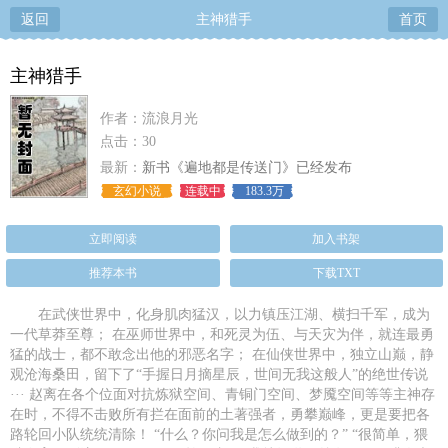
返回
主神猎手
首页
主神猎手
作者：流浪月光
点击：30
最新：
新书《遍地都是传送门》已经发布
玄幻小说
连载中
183.3万
立即阅读
加入书架
推荐本书
下载TXT
在武侠世界中，化身肌肉猛汉，以力镇压江湖、横扫千军，成为
一代草莽至尊； 在巫师世界中，和死灵为伍、与天灾为伴，就连最勇
猛的战士，都不敢念出他的邪恶名字； 在仙侠世界中，独立山巅，静
观沧海桑田，留下了“手握日月摘星辰，世间无我这般人”的绝世传说
··· 赵离在各个位面对抗炼狱空间、青铜门空间、梦魇空间等等主神存
在时，不得不击败所有拦在面前的土著强者，勇攀巅峰，更是要把各
路轮回小队统统清除！ “什么？你问我是怎么做到的？” “很简单，猥