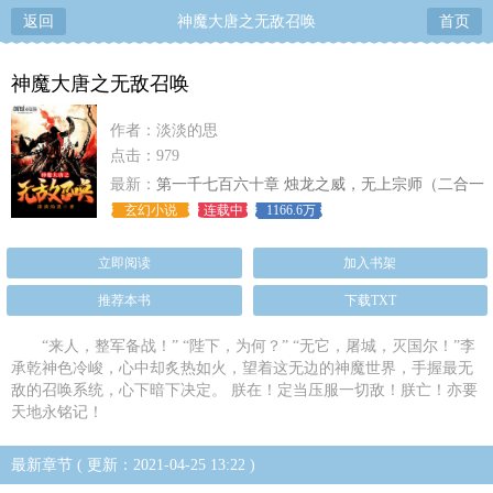
返回
神魔大唐之无敌召唤
首页
神魔大唐之无敌召唤
作者：淡淡的思
点击：979
最新：
第一千七百六十章 烛龙之威，无上宗师（二合一
大章）
玄幻小说
连载中
1166.6万
立即阅读
加入书架
推荐本书
下载TXT
“来人，整军备战！” “陛下，为何？” “无它，屠城，灭国尔！”李
承乾神色冷峻，心中却炙热如火，望着这无边的神魔世界，手握最无
敌的召唤系统，心下暗下决定。 朕在！定当压服一切敌！朕亡！亦要
天地永铭记！
最新章节 ( 更新：2021-04-25 13:22 )