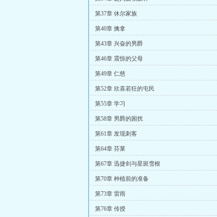
第37章 休尔家族
第40章 擒拿
第43章 兴奋的男爵
第46章 震惊的父母
第49章 仁慈
第52章 欣喜若狂的屯民
第55章 学习
第58章 男爵的困扰
第61章 发现刺客
第64章 芬莱
第67章 迅捷剑与星斑雪根
第70章 种植前的准备
第73章 雷雨
第76章 传授