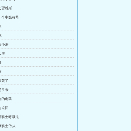
骑士贾维斯
第一个中级称号
家
屯
买小麦
兵署
餐
查
沃死了
尚往来
沃利的电弧
匆返回
寒霜骑士呼吸法
中级骑士侍从