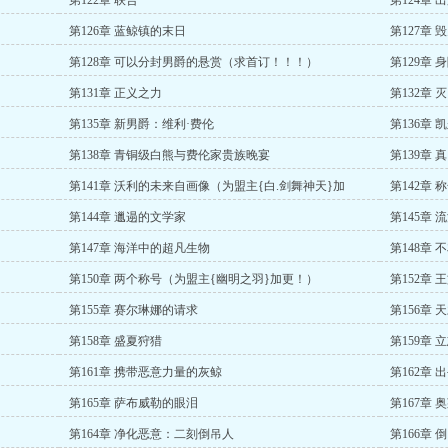
第122章 联合
第124章 
第126章 蓝鲸镇的末日
第127章 
第128章 可以分封男爵的悬赏（求首订！！！）
第129章 
第131章 正义之力
第132章 
第135章 新男爵：维利·费伦
第136章
第138章 青铜级白熊与费伦家贵族晚宴
第139章 
第141章 沃利的未来自画像（为盟主{白.剑舞神天}加
第142章
更！！）
第144章 邋遢的文学家
第145章 
第147章 海洋中的超凡生物
第148章 
第150章 两个称号（为盟主{幽明之羽}加更！）
第152章 
第155章 赛尔琳娜的请求
第156章
第158章 盛夏狩猎
第159章
第161章 携带恶意力量的灰鲸
第162章 
第165章 萨布威勒的眼泪
第167章
第164章 净化恶意：二刻倒吊人
第166章 