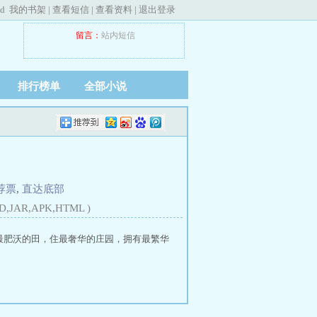
ed
我的书架
|
查看短信
|
查看资料
|
退出登录
留言：
站内短信
排行榜单
全部小说
荐票
,
直达底部
D,JAR,APK,HTML )
最肥沃的田，住最奢华的庄园，拥有最繁华