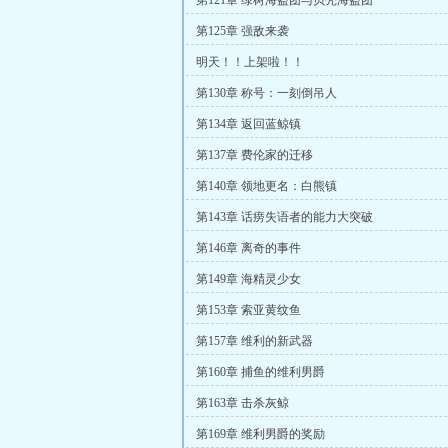
第121章 绿树海盗团与贝壳海盗团
第125章 强敌来袭
明天！！上架啦！！
第130章 称号：一刻倒吊人
第134章 返回蓝鲸镇
第137章 费伦家的迁移
第140章 领地更名：白熊镇
第143章 话痨失语者的能力大突破
第146章 离奇的事件
第149章 海精灵少女
第153章 索亚黄纹鱼
第157章 维利的新武器
第160章 捕鱼的维利男爵
第163章 击杀灰鲸
第169章 维利男爵的奖励