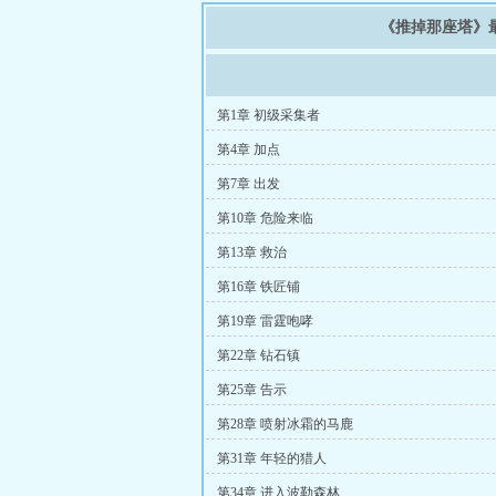
《推掉那座塔》
第1章 初级采集者
第4章 加点
第7章 出发
第10章 危险来临
第13章 救治
第16章 铁匠铺
第19章 雷霆咆哮
第22章 钻石镇
第25章 告示
第28章 喷射冰霜的马鹿
第31章 年轻的猎人
第34章 进入波勒森林