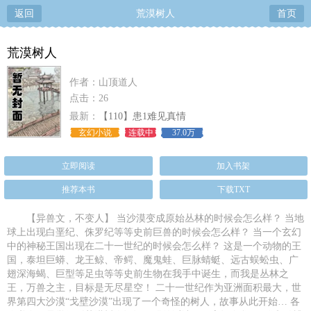
返回
荒漠树人
首页
荒漠树人
作者：山顶道人
点击：26
最新：
【110】患1难见真情
玄幻小说
连载中
37.0万
立即阅读
加入书架
推荐本书
下载TXT
【异兽文，不变人】 当沙漠变成原始丛林的时候会怎么样？ 当地
球上出现白垩纪、侏罗纪等等史前巨兽的时候会怎么样？ 当一个玄幻
中的神秘王国出现在二十一世纪的时候会怎么样？ 这是一个动物的王
国，泰坦巨蟒、龙王鲸、帝鳄、魔鬼蛙、巨脉蜻蜓、远古蜈蚣虫、广
翅深海蝎、巨型等足虫等等史前生物在我手中诞生，而我是丛林之
王，万兽之主，目标是无尽星空！ 二十一世纪作为亚洲面积最大，世
界第四大沙漠“戈壁沙漠”出现了一个奇怪的树人，故事从此开始… 各