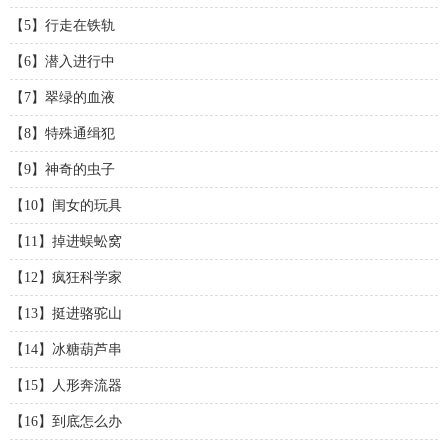
【5】行走在铁轨
【6】潜入进行中
【7】翠绿的血液
【8】特殊通缉犯
【9】神奇的虫子
【10】闺女的玩具
【11】掉进蜈蚣窝
【12】疯狂科学家
【13】挺进骆驼山
【14】冰糖葫芦串
【15】人形奔流器
【16】到底怎么办