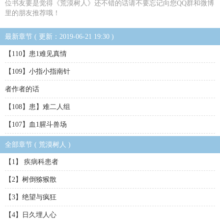
位书友要是觉得《荒漠树人》还不错的话请不要忘记向您QQ群和微博
里的朋友推荐哦！
最新章节 ( 更新：2019-06-21 19:30 )
【110】患1难见真情
【109】小指小指南针
者作者的话
【108】患】难二人组
【107】血1腥斗兽场
全部章节 ( 荒漠树人 )
【1】 疾病科患者
【2】树倒猕猴散
【3】绝望与疯狂
【4】日久埋人心