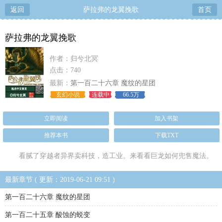
返回
萨拉弗的龙翼挽歌
首页
萨拉弗的龙翼挽歌
作者：归兮北冥
点击：740
最新：
第一百二十六章 魔纹的星团
玄幻小说
连载中
66.5万
立即阅读
加入书架
推荐本书
下载TXT
看腻了穿越者异界卖科技，造工业。来看看巨龙如何兜售魔法。
最新章节 ( 更新：2019-06-21 09:51 )
第一百二十六章 魔纹的星团
第一百二十五章 酸蚀的蜕变