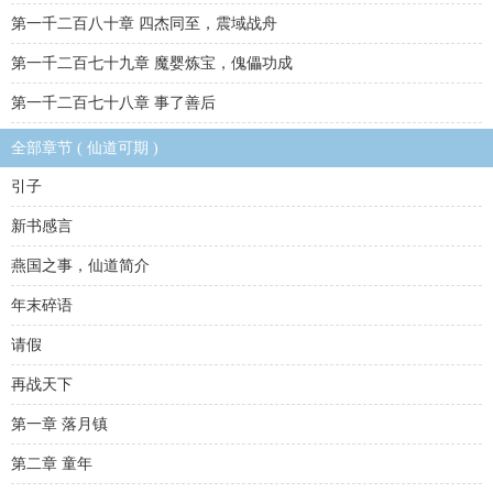
第一千二百八十章 四杰同至，震域战舟
第一千二百七十九章 魔婴炼宝，傀儡功成
第一千二百七十八章 事了善后
全部章节 ( 仙道可期 )
引子
新书感言
燕国之事，仙道简介
年末碎语
请假
再战天下
第一章 落月镇
第二章 童年