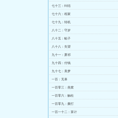
七十三：纠结
七十六：程家
七十九：转机
八十二：守岁
八十五：帖子
八十八：失望
九十一：萧祁
九十四：付钱
九十七：美梦
一百：无辜
一百零三：燕窝
一百零六：触柱
一百零九：撕打
一百一十二：算计