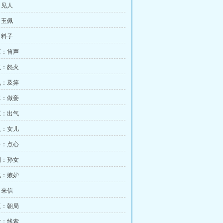
：见人
：玉佩
：料子
三：笛声
六：怒火
九：及笄
二：做妾
五：出气
八：女儿
一：点心
四：孙女
七：嫉妒
：来信
三：朝局
六：线索