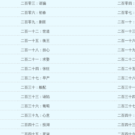
二百零三：诓骗
二百零四
二百零六：初春
二百零七
二百零九：剿匪
二百一十
二百一十二：世道
二百一十
二百一十五：衡王
二百一十
二百一十八：担心
二百一十
二百二十一：求娶
二百二十
二百二十四：张狂
二百二十
二百二十七：早产
二百二十
二百三十：般配
二百三十
二百三十三：诬陷
二百三十
二百三十六：葡萄
二百三十
二百三十九：心意
二百四十
二百四十二：投湖
二百四十
二百四十五：罗淑
二百四十