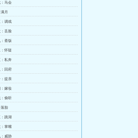
七：马会
：满月
三：调戏
六：丢脸
九：斋饭
二：怀疑
五：私奔
八：回府
一：提亲
四：嫁妆
七：偷听
：落胎
三：跳湖
六：掌嘴
九：威胁