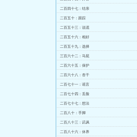
二百四十七：结亲
二百五十：跟踪
二百五十三：说谎
二百五十六：相好
二百五十九：选择
三百六十二：马屁
二百六十五：保护
二百六十八：杏干
二百七十一：谣言
二百七十四：丢脸
二百七十七：想法
二百八十：手脚
二百八十三：讥讽
二百八十六：休养