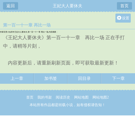
返回
王妃大人要休夫
首页
设置
第一百一十一章 再比一场
关灯
作家百里小虫所作王妃大人要休夫,第一百一十一章 再比一场,内容摘要：
大
《王妃大人要休夫》第一百一十一章 再比一场 正在手打
中
中，请稍等片刻，
小
内容更新后，请重新刷新页面，即可获取最新更新！
上一章
加书签
回目录
下一章
首页
我的书架
阅读历史
网站地图
网站地图2
本站所有作品都是转载小说，如有侵权请告知！