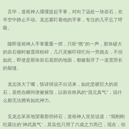
言毕，道裕神人缓缓提起手掌，对向了远处一块岩石，在
半空中静止不动。龙志紧盯着他的手掌，专注的几乎忘了呼
吸。
随即道裕神人手掌重重一挥，只听“咣”的一声，那块硕大
的岩石顿时被震得粉碎，几只灵猴吓得忙向一旁跳去，不但
如此，即使是那块岩石底部的地面，都被裂开了一道宽而长
的裂缝。
龙志张大了嘴，惊讶得说不出话来，如此坚硬巨大的岩
石，居然在瞬间便被摧毁，以前谷铁风的“混元真气”，说什
么都无法拥有如此神力。
见龙志呆呆地望着那些碎石，道裕神人笑笑说道：“我刚刚
吐露出的‘神武真气’，其实也只用了六成之力而已，现在，你