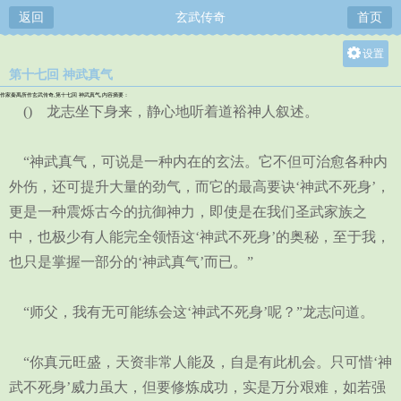
返回
玄武传奇
首页
设置
第十七回 神武真气
关灯
作家秦禹所作玄武传奇,第十七回 神武真气,内容摘要：
大
() 龙志坐下身来，静心地听着道裕神人叙述。
中
“神武真气，可说是一种内在的玄法。它不但可治愈各种内
小
外伤，还可提升大量的劲气，而它的最高要诀‘神武不死身’，
更是一种震烁古今的抗御神力，即使是在我们圣武家族之
中，也极少有人能完全领悟这‘神武不死身’的奥秘，至于我，
也只是掌握一部分的‘神武真气’而已。”
“师父，我有无可能练会这‘神武不死身’呢？”龙志问道。
“你真元旺盛，天资非常人能及，自是有此机会。只可惜‘神
武不死身’威力虽大，但要修炼成功，实是万分艰难，如若强