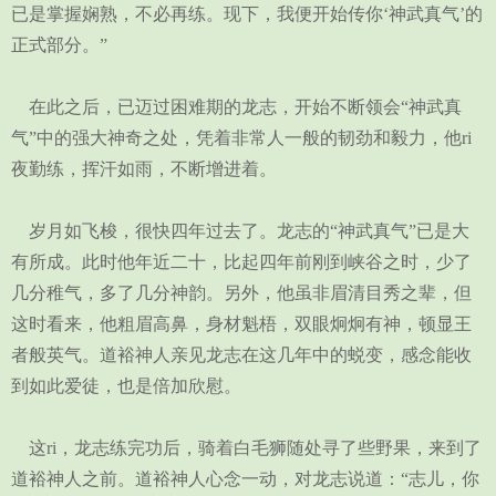
已是掌握娴熟，不必再练。现下，我便开始传你‘神武真气’的
正式部分。”
在此之后，已迈过困难期的龙志，开始不断领会“神武真
气”中的强大神奇之处，凭着非常人一般的韧劲和毅力，他ri
夜勤练，挥汗如雨，不断增进着。
岁月如飞梭，很快四年过去了。龙志的“神武真气”已是大
有所成。此时他年近二十，比起四年前刚到峡谷之时，少了
几分稚气，多了几分神韵。另外，他虽非眉清目秀之辈，但
这时看来，他粗眉高鼻，身材魁梧，双眼炯炯有神，顿显王
者般英气。道裕神人亲见龙志在这几年中的蜕变，感念能收
到如此爱徒，也是倍加欣慰。
这ri，龙志练完功后，骑着白毛狮随处寻了些野果，来到了
道裕神人之前。道裕神人心念一动，对龙志说道：“志儿，你