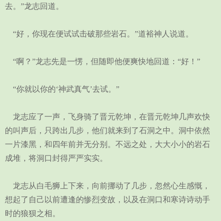
去。”龙志回道。
“好，你现在便试试击破那些岩石。”道裕神人说道。
“啊？”龙志先是一愣，但随即他便爽快地回道：“好！”
“你就以你的‘神武真气’去试。”
龙志应了一声，飞身骑了晋元乾坤，在晋元乾坤几声欢快
的叫声后，只跨出几步，他们就来到了石洞之中。洞中依然
一片漆黑，和四年前并无分别。不远之处，大大小小的岩石
成堆，将洞口封得严严实实。
龙志从白毛狮上下来，向前挪动了几步，忽然心生感慨，
想起了自己以前遭逢的惨烈变故，以及在洞口和寒诗诗动手
时的狼狈之相。