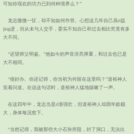
可知你现在的功力已到何种境界么？”
龙志微微一怔，却不知如何作答。心想这几年自己虽ri益
jing进，但从未与人交手，委实不知自己和过去相比究竟有多
大不同。
“还望师父明鉴。”他如今的声音洪亮厚重，和过去也已是
大不相同。
“很好办。你还记得，你当初为何留在这里吗？”道裕神人
笑着问道。在说这句话时，道裕神人猛地咳嗽了一声。
在这四年中，龙志当是ri渐强壮，但道裕神人却因年龄颇
大，身体每况愈下。
“当然记得，我被那些大小石块所阻，封了洞口，无法出