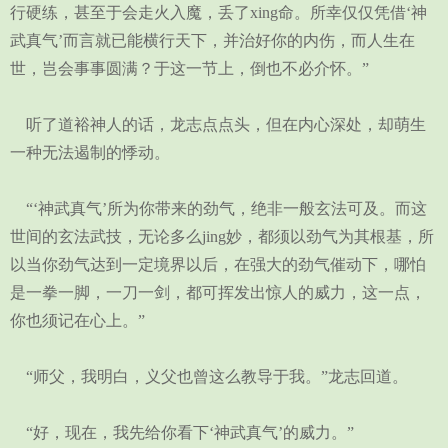
行硬练，甚至于会走火入魔，丢了xing命。所幸仅仅凭借‘神
武真气’而言就已能横行天下，并治好你的内伤，而人生在
世，岂会事事圆满？于这一节上，倒也不必介怀。”
听了道裕神人的话，龙志点点头，但在内心深处，却萌生
一种无法遏制的悸动。
“‘神武真气’所为你带来的劲气，绝非一般玄法可及。而这
世间的玄法武技，无论多么jing妙，都须以劲气为其根基，所
以当你劲气达到一定境界以后，在强大的劲气催动下，哪怕
是一拳一脚，一刀一剑，都可挥发出惊人的威力，这一点，
你也须记在心上。”
“师父，我明白，义父也曾这么教导于我。”龙志回道。
“好，现在，我先给你看下‘神武真气’的威力。”