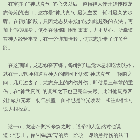
在掌握了“神武真气”的心决以后，道裕神人便开始传授龙
志修炼的法门，这亦是“神武真气”最为主要，耗时最久的步
骤。在初始阶段，只因龙志从未接触过如此超强的玄法，再
加上伤病缠身，使得在修炼时困难重重，力不从心。所幸道
裕神人经验丰富，在一旁详加诠释，使龙志少走了许多弯
路。
在这期间，龙志勤奋苦练，每ri除了睡觉休息和吃饭以外，
就在晋元乾坤和道裕神人的陪同下修炼“神武真气”。转瞬之
间，几月过去了，龙志身上的内伤外伤，即使是三年前的重
伤，在“神武真气”的调和之下也已完全去尽。此时他周身四
处jing力充沛，劲气强盛，面相也是容光焕发，和往ri相比可
说大相径庭。
这一ri，龙志在照常修炼之时，道裕神人忽然对他说
道：“志儿，你‘神武真气’的第一阶段，即治愈疗伤的法门，