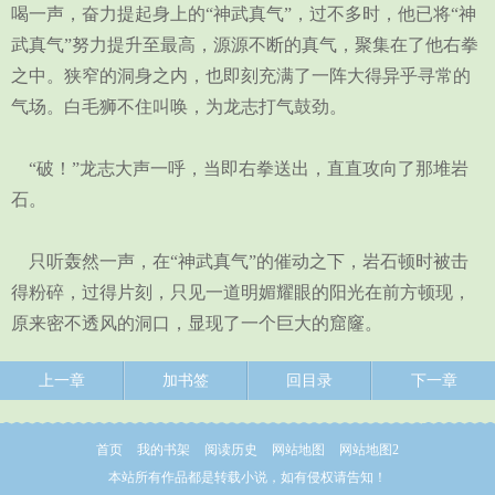
喝一声，奋力提起身上的“神武真气”，过不多时，他已将“神
武真气”努力提升至最高，源源不断的真气，聚集在了他右拳
之中。狭窄的洞身之内，也即刻充满了一阵大得异乎寻常的
气场。白毛狮不住叫唤，为龙志打气鼓劲。
“破！”龙志大声一呼，当即右拳送出，直直攻向了那堆岩
石。
只听轰然一声，在“神武真气”的催动之下，岩石顿时被击
得粉碎，过得片刻，只见一道明媚耀眼的阳光在前方顿现，
原来密不透风的洞口，显现了一个巨大的窟窿。
上一章
加书签
回目录
下一章
首页
我的书架
阅读历史
网站地图
网站地图2
本站所有作品都是转载小说，如有侵权请告知！