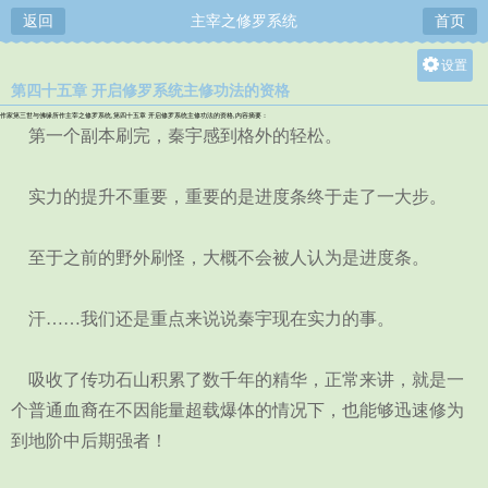
返回
主宰之修罗系统
首页
设置
第四十五章 开启修罗系统主修功法的资格
关灯
作家第三世与佛缘所作主宰之修罗系统,第四十五章 开启修罗系统主修功法的资格,内容摘要：
大
第一个副本刷完，秦宇感到格外的轻松。
中
实力的提升不重要，重要的是进度条终于走了一大步。
小
至于之前的野外刷怪，大概不会被人认为是进度条。
汗……我们还是重点来说说秦宇现在实力的事。
吸收了传功石山积累了数千年的精华，正常来讲，就是一
个普通血裔在不因能量超载爆体的情况下，也能够迅速修为
到地阶中后期强者！