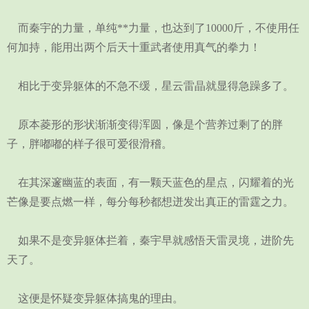
而秦宇的力量，单纯**力量，也达到了10000斤，不使用任
何加持，能用出两个后天十重武者使用真气的拳力！
相比于变异躯体的不急不缓，星云雷晶就显得急躁多了。
原本菱形的形状渐渐变得浑圆，像是个营养过剩了的胖
子，胖嘟嘟的样子很可爱很滑稽。
在其深邃幽蓝的表面，有一颗天蓝色的星点，闪耀着的光
芒像是要点燃一样，每分每秒都想迸发出真正的雷霆之力。
如果不是变异躯体拦着，秦宇早就感悟天雷灵境，进阶先
天了。
这便是怀疑变异躯体搞鬼的理由。