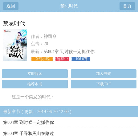
返回
禁忌时代
首页
禁忌时代
作者：神司命
点击：20
最新：
第804章 到时候一定抓住你
玄幻小说
连载中
196.6万
立即阅读
加入书架
推荐本书
下载TXT
这是一个禁忌的时代：
最新章节 ( 更新：2019-06-20 12:00 )
第804章 到时候一定抓住你
第803章 千寻和黑山在路过